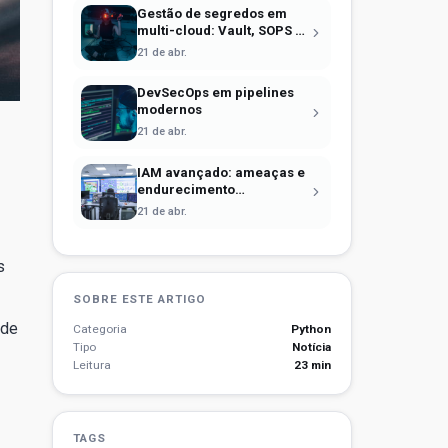
Gestão de segredos em
multi-cloud: Vault, SOPS e
identidade efêmera
21 de abr.
DevSecOps em pipelines
modernos
21 de abr.
IAM avançado: ameaças e
endurecimento
operacional
21 de abr.
s
SOBRE ESTE ARTIGO
 de
Categoria
Python
Tipo
Notícia
Leitura
23 min
TAGS