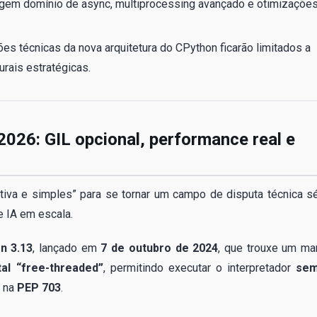
exigem domínio de async, multiprocessing avançado e otimizaçõe
es técnicas da nova arquitetura do CPython ficarão limitados a
urais estratégicas.
26: GIL opcional, performance real e
iva e simples” para se tornar um campo de disputa técnica sé
e IA em escala.
n 3.13
, lançado em
7 de outubro de 2024
, que trouxe um ma
tal “free-threaded”
, permitindo executar o interpretador
sem
o na
PEP 703
.