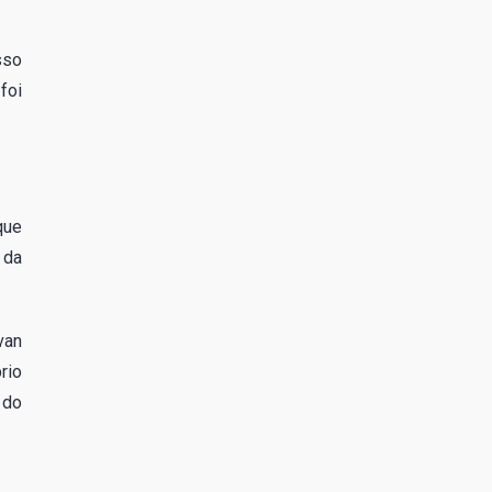
sso
foi
que
 da
van
rio
 do