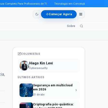
ompleto Para Profissionais de TI
·
Tecnologia em Conceição do Araguaia (PA) em 2
Começar Agora
Sobre
COLUNISTAS
Hiago Kin Levi
Cybersecurity
ia,
ÚLTIMOS ARTIGOS
Segurança em multicloud
em 2026
21 de abr.
Criptografia pós-quântica: