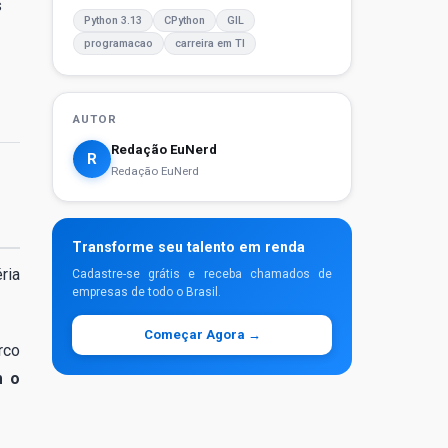
s
Python 3.13
CPython
GIL
programacao
carreira em TI
AUTOR
Redação EuNerd
R
Redação EuNerd
Transforme seu talento em renda
ria
Cadastre-se grátis e receba chamados de
empresas de todo o Brasil.
Começar Agora →
rco
 o