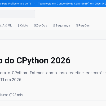
 Profissionais de TI
·
Tecnologia em Conceição do Canindé (PI) em 2026: O Guia C
IA & ML
Cripto
DevOps
Segurança
Regiões
ro do CPython 2026
era o CPython. Entenda como isso redefine concorrênc
 TI em 2026.
eituras
·
23 min