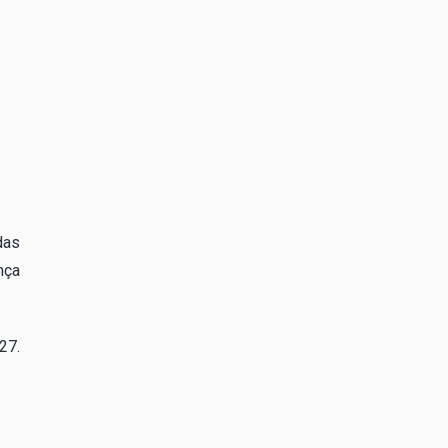
das
nça
27.