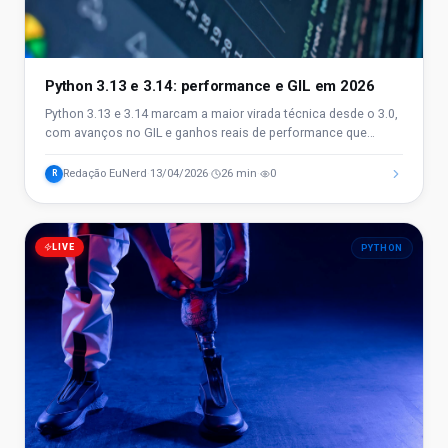
Python 3.13 e 3.14: performance e GIL em 2026
Python 3.13 e 3.14 marcam a maior virada técnica desde o 3.0,
com avanços no GIL e ganhos reais de performance que
impactam arquitetura e custos em 2026.
Redação EuNerd
13/04/2026
26 min
0
R
·
·
·
LIVE
PYTHON