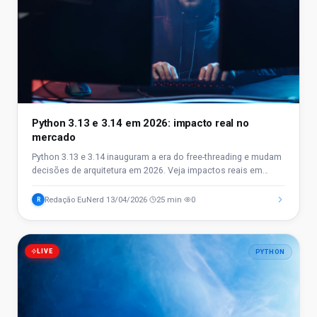
Python 3.13 e 3.14 em 2026: impacto real no
mercado
Python 3.13 e 3.14 inauguram a era do free-threading e mudam
decisões de arquitetura em 2026. Veja impactos reais em
performance, carreira e mercado brasileiro.
Redação EuNerd
13/04/2026
25 min
0
R
·
·
·
LIVE
PYTHON