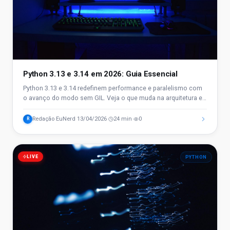
Python 3.13 e 3.14 em 2026: Guia Essencial
Python 3.13 e 3.14 redefinem performance e paralelismo com
o avanço do modo sem GIL. Veja o que muda na arquitetura e
por que isso impacta sua carreira em 2026.
Redação EuNerd
13/04/2026
24 min
0
R
·
·
·
LIVE
PYTHON