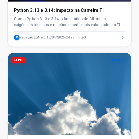
Python 3.13 e 3.14: Impacto na Carreira TI
Com o Python 3.13 e 3.14, o fim prático do GIL muda
exigências técnicas e redefine o perfil mais valorizado em TI
no Brasil em 2026.
Redação EuNerd
13/04/2026
19 min
0
R
·
·
·
LIVE
PYTHON