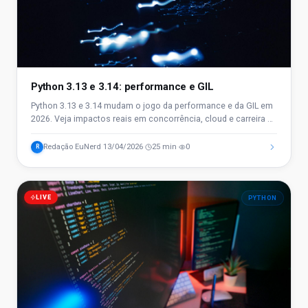
Python 3.13 e 3.14: performance e GIL
Python 3.13 e 3.14 mudam o jogo da performance e da GIL em
2026. Veja impactos reais em concorrência, cloud e carreira de
TI no Brasil.
Redação EuNerd
13/04/2026
25 min
0
R
·
·
·
LIVE
PYTHON