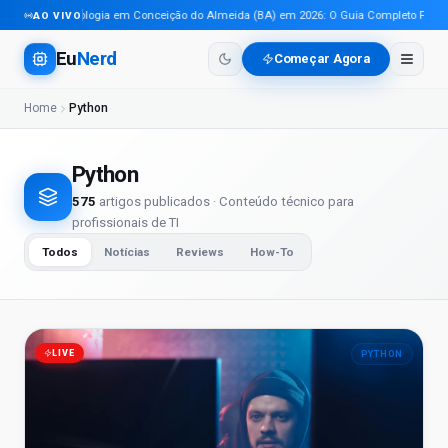
Tecnologia em Conceição do Almeida (BA) em 2026: O Guia Completo Para Pro
AO VIVO
Eu
Nerd
Começar Agora
Home
Python
Python
575
artigos publicados · Conteúdo técnico para
profissionais de TI
Todos
Notícias
Reviews
How-To
LIVE
PYTHON