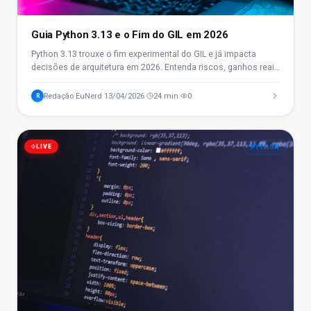
Guia Python 3.13 e o Fim do GIL em 2026
Python 3.13 trouxe o fim experimental do GIL e já impacta
decisões de arquitetura em 2026. Entenda riscos, ganhos reais
e como isso afeta sua carreira em TI.
Redação EuNerd
13/04/2026
24 min
0
R
·
·
·
LIVE
PYTHON