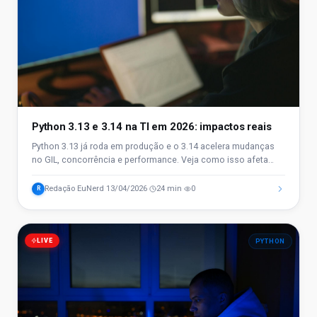
Python 3.13 e 3.14 na TI em 2026: impactos reais
Python 3.13 já roda em produção e o 3.14 acelera mudanças
no GIL, concorrência e performance. Veja como isso afeta
backend, dados e IA em 2026.
Redação EuNerd
13/04/2026
24 min
0
R
·
·
·
LIVE
PYTHON