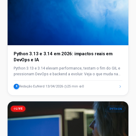
Python 3.13 e 3.14 em 2026: impactos reais em
DevOps e IA
Python 3.13 e 3.14 elevam performance, testam o fim do GIL e
pressionam DevOps e backend a evoluir. Veja o que muda na
prática em 2026.
Redação EuNerd
13/04/2026
25 min
0
R
·
·
·
LIVE
PYTHON