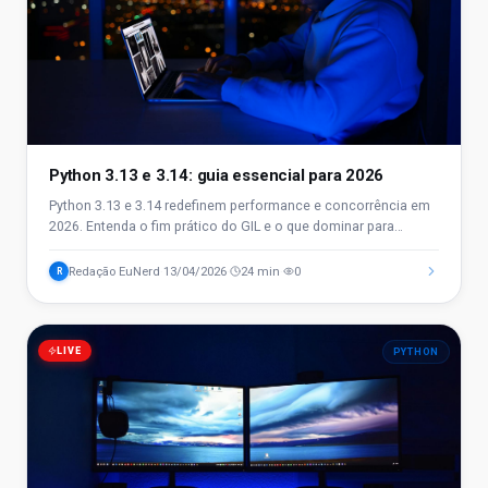
Python 3.13 e 3.14: guia essencial para 2026
Python 3.13 e 3.14 redefinem performance e concorrência em
2026. Entenda o fim prático do GIL e o que dominar para
ganhar vantagem no mercado.
Redação EuNerd
13/04/2026
24 min
0
R
·
·
·
LIVE
PYTHON