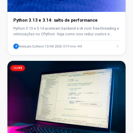
Python 3.13 e 3.14: salto de performance
Python 3.13 e 3.14 aceleram backend e IA com free-threading e
otimizações no CPython. Veja como isso reduz custos e
muda a arquitetura em 2026.
Redação EuNerd
13/04/2026
19 min
0
R
·
·
·
LIVE
PYTHON