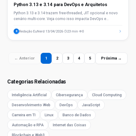
Python 3.13 e 3.14 para DevOps e Arquitetos
Python 3.13 e 3.14 trazem free-threaded, JIT opcional e novo
cenário multi-core. Veja como isso impacta DevOps e
arquitetos em 2026.
Redação EuNerd
13/04/2026
23 min
0
R
·
·
·
← Anterior
1
2
3
4
5
Próxima →
Categorias Relacionadas
Inteligência Artificial
Cibersegurança
Cloud Computing
Desenvolvimento Web
DevOps
JavaScript
Carreira em TI
Linux
Banco de Dados
Automação e RPA
Internet das Coisas
Blockchain e Web3