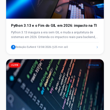
Python 3.13 e o Fim do GIL em 2026: impacto na TI
Python 3.13 inaugura a era sem GIL e muda a arquitetura de
sistemas em 2026. Entenda os impactos reais para backend,
dados e alta concorrência.
Redação EuNerd
13/04/2026
25 min
0
R
·
·
·
LIVE
PYTHON