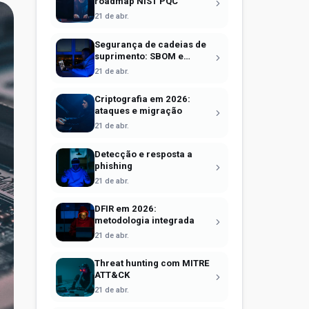
roadmap NIST PQC
21 de abr.
Segurança de cadeias de
suprimento: SBOM e
Sigstore
21 de abr.
Criptografia em 2026:
ataques e migração
21 de abr.
Detecção e resposta a
phishing
21 de abr.
DFIR em 2026:
metodologia integrada
21 de abr.
Threat hunting com MITRE
ATT&CK
21 de abr.