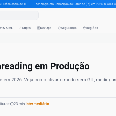
issionais de TI
·
Tecnologia em Conceição do Canindé (PI) em 2026: O Guia Comple
IA & ML
Cripto
DevOps
Segurança
Regiões
hreading em Produção
ade em 2026. Veja como ativar o modo sem GIL, medir ga
eituras
·
23 min
·
Intermediário