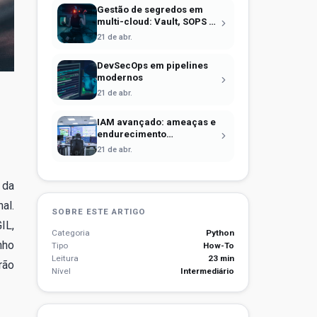
Gestão de segredos em
multi-cloud: Vault, SOPS e
identidade efêmera
21 de abr.
DevSecOps em pipelines
modernos
21 de abr.
IAM avançado: ameaças e
endurecimento
operacional
21 de abr.
 da
al.
SOBRE ESTE ARTIGO
IL,
Categoria
Python
nho
Tipo
How-To
Leitura
23 min
rão
Nível
Intermediário