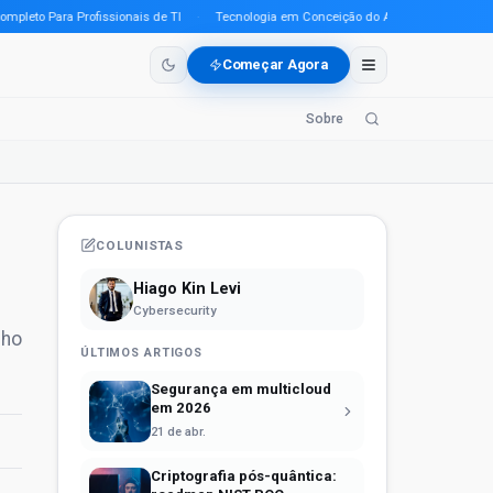
to Para Profissionais de TI
·
Tecnologia em Conceição do Araguaia (PA) em 2026: 
Começar Agora
Sobre
COLUNISTAS
Hiago Kin Levi
Cybersecurity
nho
ÚLTIMOS ARTIGOS
Segurança em multicloud
em 2026
21 de abr.
Criptografia pós-quântica: