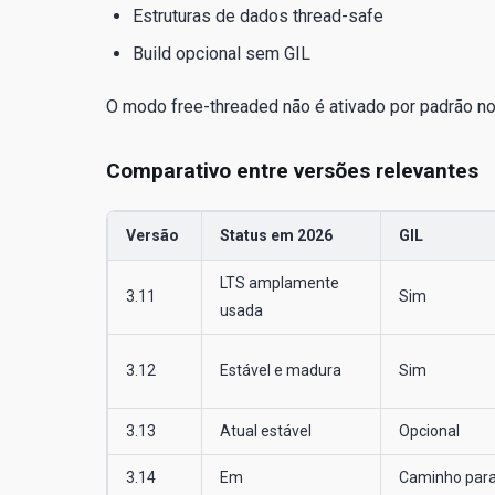
Estruturas de dados thread-safe
Build opcional sem GIL
O modo free-threaded não é ativado por padrão no 3
Comparativo entre versões relevantes
Versão
Status em 2026
GIL
LTS amplamente
3.11
Sim
usada
3.12
Estável e madura
Sim
3.13
Atual estável
Opcional
3.14
Em
Caminho para