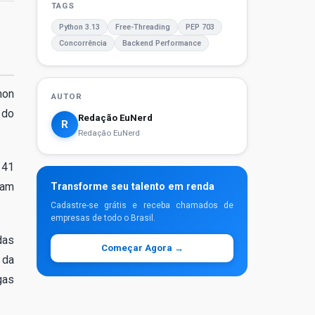
TAGS
Python 3.13
Free-Threading
PEP 703
Concorrência
Backend Performance
hon
AUTOR
 do
Redação EuNerd
R
Redação EuNerd
 41
ram
Transforme seu talento em renda
Cadastre-se grátis e receba chamados de
empresas de todo o Brasil.
das
Começar Agora →
 da
gas