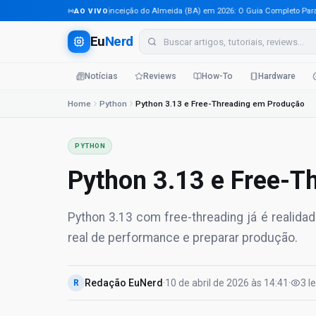
Tecnologia em Conceição do Almeida (BA) em 2026: O Guia Completo Para Prof
AO VIVO
Eu
Nerd
Notícias
Reviews
How-To
Hardware
Home
Python
Python 3.13 e Free-Threading em Produção
PYTHON
Python 3.13 e Free-T
Python 3.13 com free-threading já é realid
real de performance e preparar produção.
Redação EuNerd
·
10 de abril de 2026
às
14:41
·
3
l
R