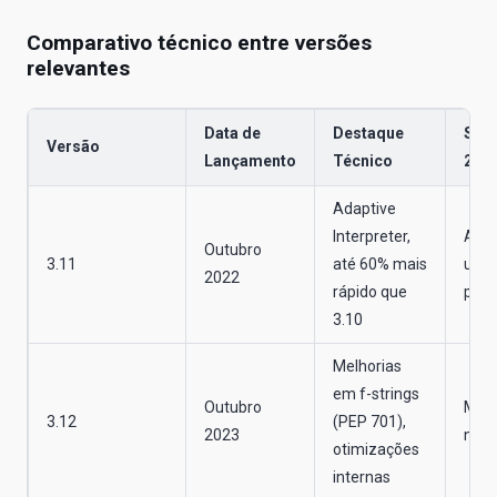
Comparativo técnico entre versões
relevantes
Data de
Destaque
Stat
Versão
Lançamento
Técnico
202
Adaptive
Interpreter,
Amp
Outubro
3.11
até 60% mais
usa
2022
rápido que
prod
3.10
Melhorias
em f-strings
Outubro
Majo
3.12
(PEP 701),
2023
no P
otimizações
internas