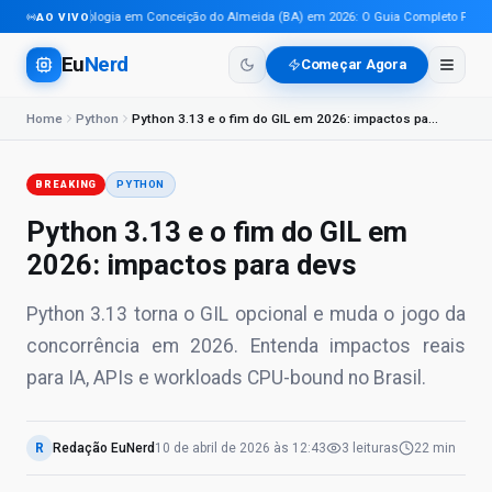
Tecnologia em Conceição do Almeida (BA) em 2026: O Guia Completo Para Pro
AO VIVO
Eu
Nerd
Começar Agora
Home
Python
Python 3.13 e o fim do GIL em 2026: impactos para devs
BREAKING
PYTHON
Python 3.13 e o fim do GIL em
2026: impactos para devs
Python 3.13 torna o GIL opcional e muda o jogo da
concorrência em 2026. Entenda impactos reais
para IA, APIs e workloads CPU-bound no Brasil.
R
Redação EuNerd
10 de abril de 2026
às
12:43
3
leituras
22 min