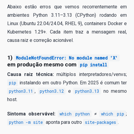
Abaixo estão erros que vemos recorrente­mente em
ambientes Python 3.11–3.13 (CPython) rodando em
Linux (Ubuntu 22.04/24.04, RHEL 9), containers Docker e
Kubernetes 1.29+. Cada item traz a mensagem real,
causa raiz e correção acionável.
1)
ModuleNotFoundError: No module named 'X'
em produção mesmo com
pip install
Causa raiz técnica:
múltiplos interpretadores/venvs;
pip
instalando em outro Python. Em 2025 é comum ter
python3.11
,
python3.12
e
python3.13
no mesmo
host.
Sintoma observável:
which python
≠
which pip
;
python -m site
aponta para outro
site-packages
.