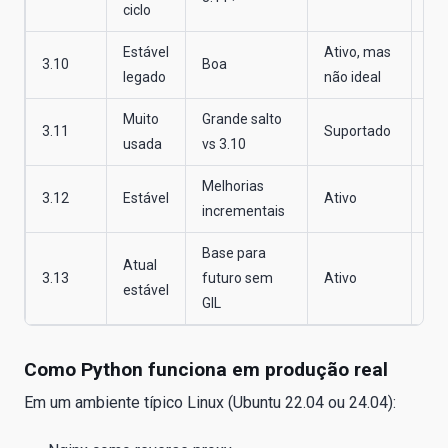
ciclo
Estável
Ativo, mas
3.10
Boa
Pla
legado
não ideal
Muito
Grande salto
3.11
Suportado
OK
usada
vs 3.10
Melhorias
3.12
Estável
Ativo
Bo
incrementais
Base para
Atual
3.13
futuro sem
Ativo
Re
estável
GIL
Como Python funciona em produção real
Em um ambiente típico Linux (Ubuntu 22.04 ou 24.04):