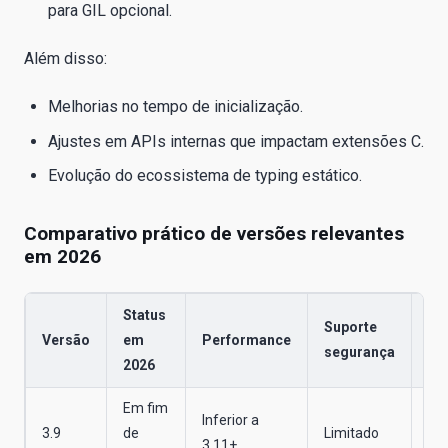
para GIL opcional.
Além disso:
Melhorias no tempo de inicialização.
Ajustes em APIs internas que impactam extensões C.
Evolução do ecossistema de typing estático.
Comparativo prático de versões relevantes
em 2026
Status
Suporte
Versão
em
Performance
Re
segurança
2026
Em fim
Inferior a
3.9
de
Limitado
Mi
3.11+