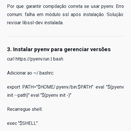
Por que: garantir compilação correta se usar pyenv. Erro
comum: falha em módulo ssl após instalação. Solução:
revisar libssl-dev instalada.
3. Instalar pyenv para gerenciar versões
curl https://pyenv.run | bash
Adicionar ao ~/.bashrc:
export PATH="$HOME/.pyenv/bin:$PATH" eval "$(pyenv
init --path)" eval "$(pyenv init -)"
Recarregue shell:
exec "$SHELL"