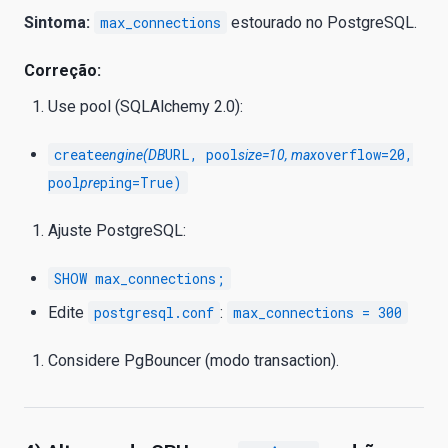
Sintoma:
max_connections
estourado no PostgreSQL.
Correção:
Use pool (SQLAlchemy 2.0):
create
URL, pool
overflow=20,
engine(DB
size=10, max
pool
ping=True)
pre
Ajuste PostgreSQL:
SHOW max_connections;
Edite
postgresql.conf
:
max_connections = 300
Considere PgBouncer (modo transaction).