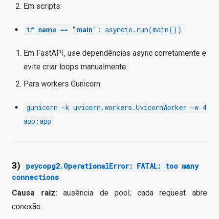
Em scripts:
if
== "
": asyncio.run(main())
name
main
Em FastAPI, use dependências async corretamente e
evite criar loops manualmente.
Para workers Gunicorn:
gunicorn -k uvicorn.workers.UvicornWorker -w 4
app:app
3)
psycopg2.OperationalError: FATAL: too many
connections
Causa raiz:
ausência de pool; cada request abre
conexão.