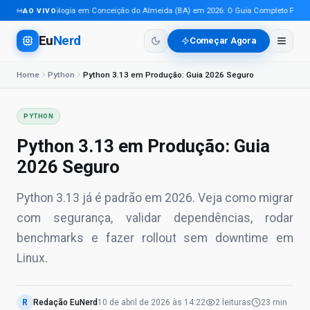
Tecnologia em Conceição do Almeida (BA) em 2026: O Guia Completo Para Pro
AO VIVO
Eu
Nerd
Começar Agora
Home
Python
Python 3.13 em Produção: Guia 2026 Seguro
PYTHON
Python 3.13 em Produção: Guia
2026 Seguro
Python 3.13 já é padrão em 2026. Veja como migrar
com segurança, validar dependências, rodar
benchmarks e fazer rollout sem downtime em
Linux.
R
Redação EuNerd
10 de abril de 2026
às
14:22
2
leituras
23 min