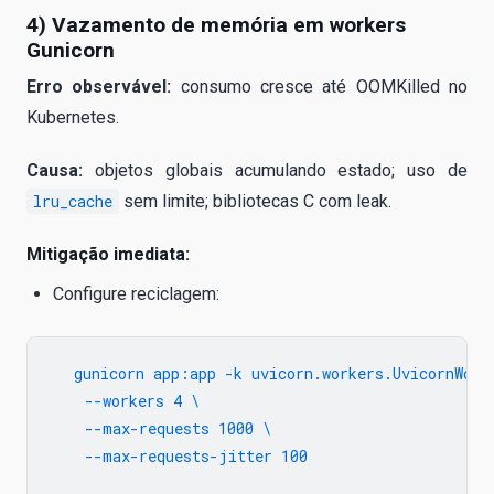
4) Vazamento de memória em workers
Gunicorn
Erro observável:
consumo cresce até OOMKilled no
Kubernetes.
Causa:
objetos globais acumulando estado; uso de
lru_cache
sem limite; bibliotecas C com leak.
Mitigação imediata:
Configure reciclagem:
  gunicorn app:app -k uvicorn.workers.UvicornWorke
    --workers 4 \

    --max-requests 1000 \

    --max-requests-jitter 100
