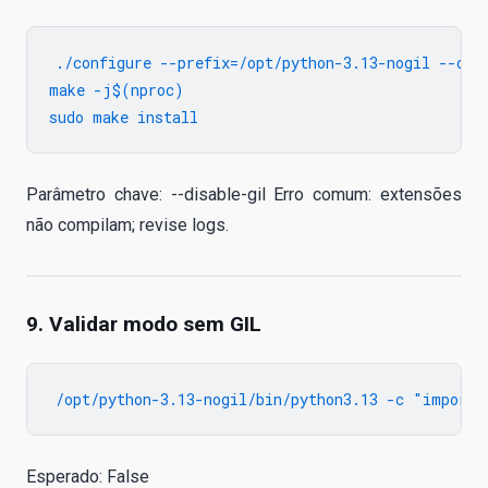
./configure --prefix=/opt/python-3.13-nogil --disa
make -j$(nproc)

Parâmetro chave: --disable-gil Erro comum: extensões
não compilam; revise logs.
9. Validar modo sem GIL
Esperado: False