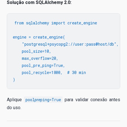
Solução com SQLAlchemy 2.0:
from sqlalchemy import create_engine

engine = create_engine(

    "postgresql+psycopg2://user:pass@host/db",

    pool_size=10,

    max_overflow=20,

    pool_pre_ping=True,

    pool_recycle=1800,  # 30 min

Aplique
pool
ping=True
para validar conexão antes
pre
do uso.