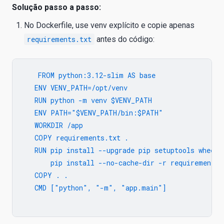
Solução passo a passo:
No Dockerfile, use venv explícito e copie apenas
requirements.txt
antes do código:
   FROM python:3.12-slim AS base

   ENV VENV_PATH=/opt/venv

   RUN python -m venv $VENV_PATH

   ENV PATH="$VENV_PATH/bin:$PATH"

   WORKDIR /app

   COPY requirements.txt .

   RUN pip install --upgrade pip setuptools wheel &
       pip install --no-cache-dir -r requirements.t
   COPY . .

   CMD ["python", "-m", "app.main"]
