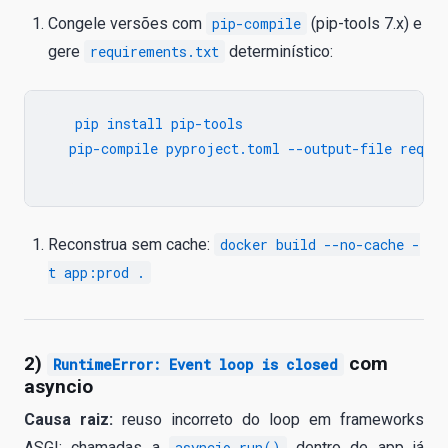
Congele versões com
pip-compile
(pip-tools 7.x) e
gere
requirements.txt
determinístico:
   pip install pip-tools

   pip-compile pyproject.toml --output-file requir
Reconstrua sem cache:
docker build --no-cache -
t app:prod .
2)
com
RuntimeError: Event loop is closed
asyncio
Causa raiz:
reuso incorreto do loop em frameworks
ASGI; chamadas a
asyncio.run()
dentro de app já