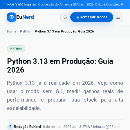
Tecnologia em Conceição do Almeida (BA) em 2026: O Guia Completo Para Pro
AO VIVO
Eu
Nerd
Começar Agora
Home
Python
Python 3.13 em Produção: Guia 2026
PYTHON
Python 3.13 em Produção: Guia
2026
Python 3.13 já é realidade em 2026. Veja como
usar o modo sem GIL, medir ganhos reais de
performance e preparar sua stack para alta
escalabilidade.
R
Redação EuNerd
10 de abril de 2026
às
13:47
2
leituras
23 min