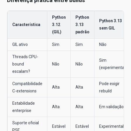
Diferença prática entre builds
Python
Python
Python 3.13
Característica
3.12
3.13
sem GIL
(GIL)
padrão
GIL ativo
Sim
Sim
Não
Threads CPU-
Sim
bound
Não
Não
(experimental)
escalam?
Compatibilidade
Pode exigir
Alta
Alta
C-extensions
rebuild
Estabilidade
Alta
Alta
Em validação
enterprise
Suporte oficial
Estável
Estável
Experimental
PSF