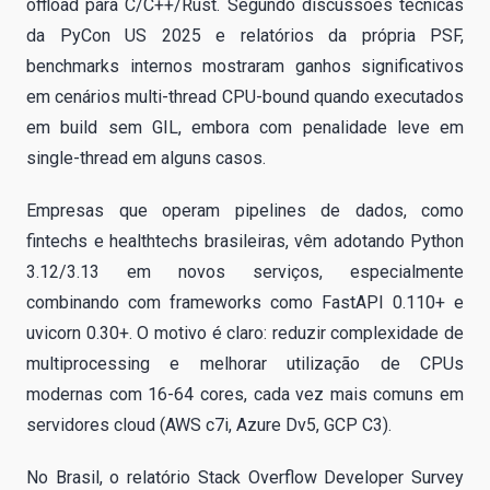
offload para C/C++/Rust. Segundo discussões técnicas
da PyCon US 2025 e relatórios da própria PSF,
benchmarks internos mostraram ganhos significativos
em cenários multi-thread CPU-bound quando executados
em build sem GIL, embora com penalidade leve em
single-thread em alguns casos.
Empresas que operam pipelines de dados, como
fintechs e healthtechs brasileiras, vêm adotando Python
3.12/3.13 em novos serviços, especialmente
combinando com frameworks como FastAPI 0.110+ e
uvicorn 0.30+. O motivo é claro: reduzir complexidade de
multiprocessing e melhorar utilização de CPUs
modernas com 16-64 cores, cada vez mais comuns em
servidores cloud (AWS c7i, Azure Dv5, GCP C3).
No Brasil, o relatório Stack Overflow Developer Survey