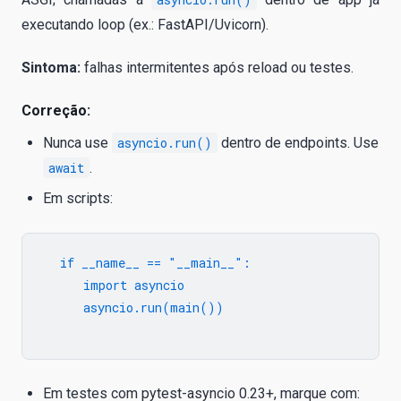
executando loop (ex.: FastAPI/Uvicorn).
Sintoma:
falhas intermitentes após reload ou testes.
Correção:
Nunca use
asyncio.run()
dentro de endpoints. Use
await
.
Em scripts:
  if __name__ == "__main__":

      import asyncio

      asyncio.run(main())

Em testes com pytest-asyncio 0.23+, marque com: