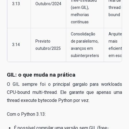
free-threaded
real de mul
3.13
Outubro/2024
(sem GIL),
thread CPU
melhorias
bound
contínuas
Consolidação
Arquitetur
Previsto
de paralelismo,
mais
3.14
outubro/2025
avanços em
eficientes
subinterpreters
em escala
GIL: o que muda na prática
O GIL sempre foi o principal gargalo para workloads
CPU-bound multi-thread. Ele garante que apenas uma
thread execute bytecode Python por vez.
Com o Python 3.13:
É possível compilar uma versão sem GIL (free-