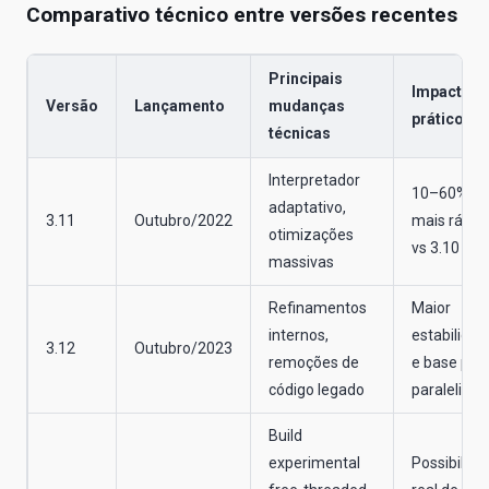
Comparativo técnico entre versões recentes
Principais
Impacto
Versão
Lançamento
mudanças
prático
técnicas
Interpretador
10–60%
adaptativo,
3.11
Outubro/2022
mais rápid
otimizações
vs 3.10
massivas
Refinamentos
Maior
internos,
estabilidad
3.12
Outubro/2023
remoções de
e base par
código legado
paralelism
Build
experimental
Possibilida