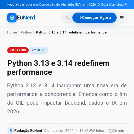
Tecnologia em Conceição do Almeida (BA) em 2026: O Guia Completo Para Pro
AO VIVO
Eu
Nerd
Começar Agora
Home
Python
Python 3.13 e 3.14 redefinem performance
BREAKING
PYTHON
Python 3.13 e 3.14 redefinem
performance
Python 3.13 e 3.14 inauguram uma nova era de
performance e concorrência. Entenda como o fim
do GIL pode impactar backend, dados e IA em
2026.
R
Redação EuNerd
10 de abril de 2026
às
11:41
2
leituras
26 min