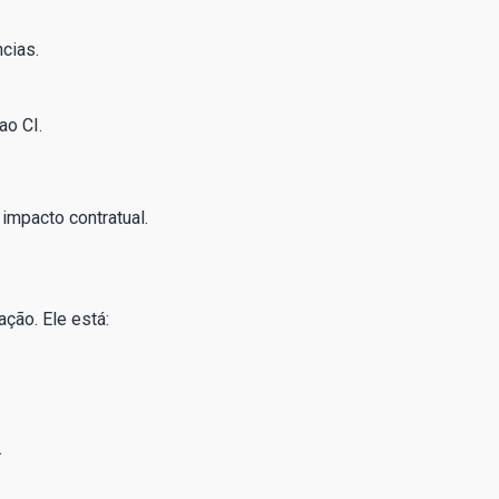
cias.
ao CI.
 impacto contratual.
ção. Ele está:
.