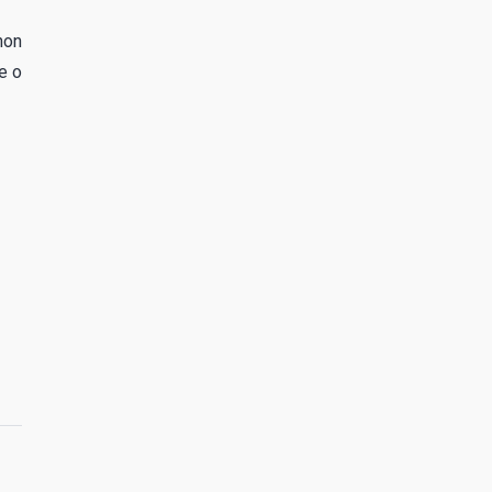
hon
e o