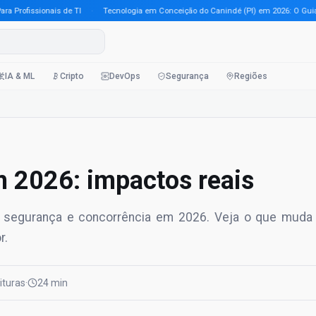
ofissionais de TI
·
Tecnologia em Conceição do Canindé (PI) em 2026: O Guia Comp
IA & ML
Cripto
DevOps
Segurança
Regiões
m 2026: impactos reais
, segurança e concorrência em 2026. Veja o que muda
r.
eituras
·
24 min