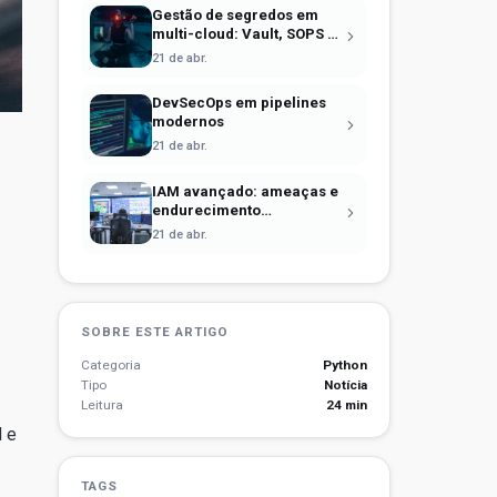
Gestão de segredos em
multi-cloud: Vault, SOPS e
identidade efêmera
21 de abr.
DevSecOps em pipelines
modernos
21 de abr.
IAM avançado: ameaças e
endurecimento
operacional
21 de abr.
SOBRE ESTE ARTIGO
Categoria
Python
Tipo
Notícia
Leitura
24 min
d e
TAGS