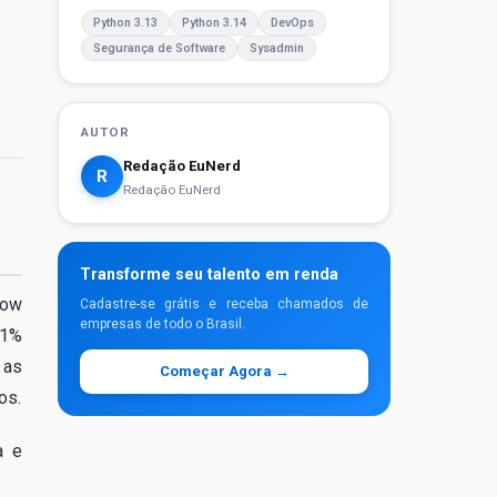
Python 3.13
Python 3.14
DevOps
Segurança de Software
Sysadmin
AUTOR
Redação EuNerd
R
Redação EuNerd
Transforme seu talento em renda
low
Cadastre-se grátis e receba chamados de
empresas de todo o Brasil.
51%
 as
Começar Agora →
os.
a e