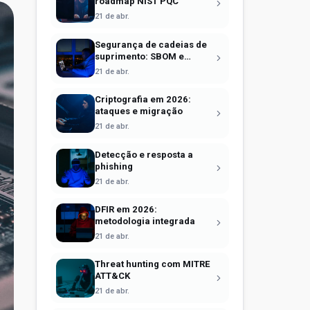
roadmap NIST PQC
21 de abr.
Segurança de cadeias de
suprimento: SBOM e
Sigstore
21 de abr.
Criptografia em 2026:
ataques e migração
21 de abr.
Detecção e resposta a
phishing
21 de abr.
DFIR em 2026:
metodologia integrada
21 de abr.
Threat hunting com MITRE
ATT&CK
21 de abr.