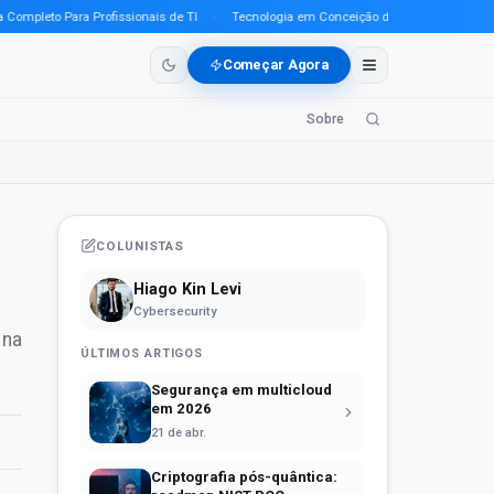
leto Para Profissionais de TI
·
Tecnologia em Conceição do Araguaia (PA) em 2026
Começar Agora
Sobre
COLUNISTAS
Hiago Kin Levi
Cybersecurity
 na
ÚLTIMOS ARTIGOS
Segurança em multicloud
em 2026
21 de abr.
Criptografia pós-quântica: