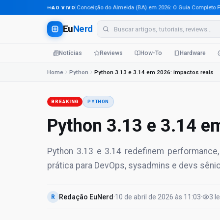
Tecnologia em Conceição do Almeida (BA) em 2026: O Guia Completo Para Pr
AO VIVO
Eu
Nerd
Notícias
Reviews
How-To
Hardware
Home
Python
Python 3.13 e 3.14 em 2026: impactos reais
BREAKING
PYTHON
Python 3.13 e 3.14 e
Python 3.13 e 3.14 redefinem performance
prática para DevOps, sysadmins e devs sênio
Redação EuNerd
·
10 de abril de 2026
às
11:03
·
3
l
R