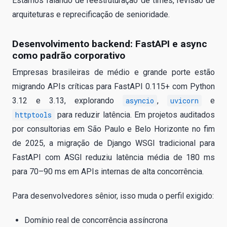
Estamos falando de reestruturação de times, revisão de
arquiteturas e reprecificação de senioridade.
Desenvolvimento backend: FastAPI e async
como padrão corporativo
Empresas brasileiras de médio e grande porte estão
migrando APIs críticas para FastAPI 0.115+ com Python
3.12 e 3.13, explorando
asyncio
,
uvicorn
e
httptools
para reduzir latência. Em projetos auditados
por consultorias em São Paulo e Belo Horizonte no fim
de 2025, a migração de Django WSGI tradicional para
FastAPI com ASGI reduziu latência média de 180 ms
para 70–90 ms em APIs internas de alta concorrência.
Para desenvolvedores sênior, isso muda o perfil exigido:
Domínio real de concorrência assíncrona