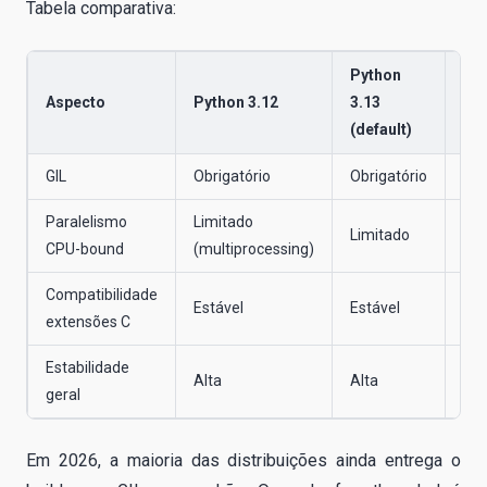
Tabela comparativa:
Python
Pyt
Aspecto
Python 3.12
3.13
thr
(default)
GIL
Obrigatório
Obrigatório
Opc
Paralelismo
Limitado
Limitado
Rea
CPU-bound
(multiprocessing)
Compatibilidade
Estável
Estável
Req
extensões C
Estabilidade
Alta
Alta
Exp
geral
Em 2026, a maioria das distribuições ainda entrega o