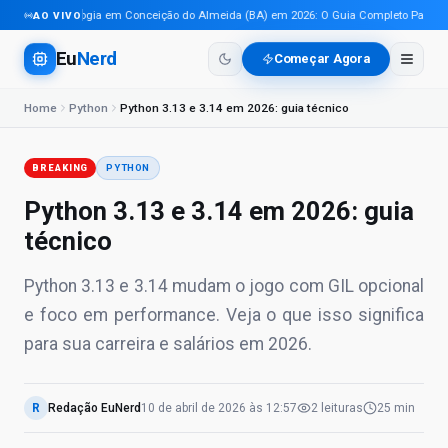
Tecnologia em Conceição do Almeida (BA) em 2026: O Guia Completo Para Prof
AO VIVO
Eu
Nerd
Começar Agora
Home
Python
Python 3.13 e 3.14 em 2026: guia técnico
BREAKING
PYTHON
Python 3.13 e 3.14 em 2026: guia
técnico
Python 3.13 e 3.14 mudam o jogo com GIL opcional
e foco em performance. Veja o que isso significa
para sua carreira e salários em 2026.
R
Redação EuNerd
10 de abril de 2026
às
12:57
2
leituras
25 min