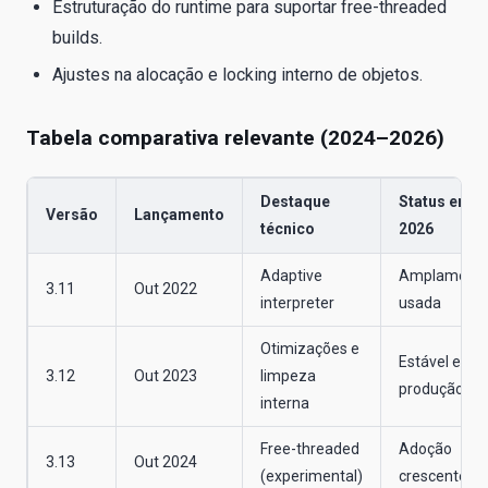
Estruturação do runtime para suportar free-threaded
builds.
Ajustes na alocação e locking interno de objetos.
Tabela comparativa relevante (2024–2026)
Destaque
Status em
Versão
Lançamento
técnico
2026
Adaptive
Amplament
3.11
Out 2022
interpreter
usada
Otimizações e
Estável em
3.12
Out 2023
limpeza
produção
interna
Free-threaded
Adoção
3.13
Out 2024
(experimental)
crescente