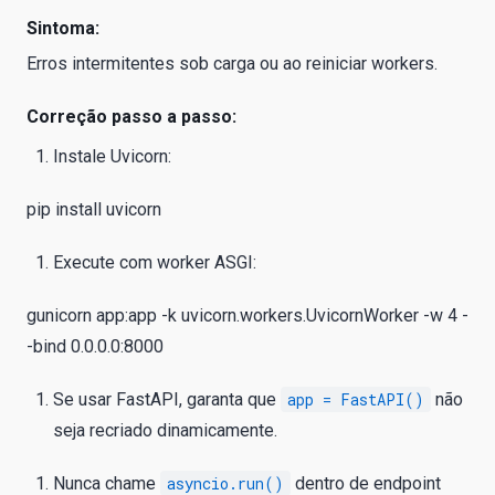
Sintoma:
Erros intermitentes sob carga ou ao reiniciar workers.
Correção passo a passo:
Instale Uvicorn:
pip install uvicorn
Execute com worker ASGI:
gunicorn app:app -k uvicorn.workers.UvicornWorker -w 4 -
-bind 0.0.0.0:8000
Se usar FastAPI, garanta que
app = FastAPI()
não
seja recriado dinamicamente.
Nunca chame
asyncio.run()
dentro de endpoint