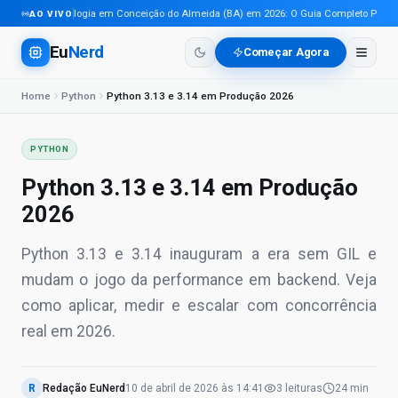
Tecnologia em Conceição do Almeida (BA) em 2026: O Guia Completo Para Pro
AO VIVO
Eu
Nerd
Começar Agora
Home
Python
Python 3.13 e 3.14 em Produção 2026
PYTHON
Python 3.13 e 3.14 em Produção
2026
Python 3.13 e 3.14 inauguram a era sem GIL e
mudam o jogo da performance em backend. Veja
como aplicar, medir e escalar com concorrência
real em 2026.
R
Redação EuNerd
10 de abril de 2026
às
14:41
3
leituras
24 min