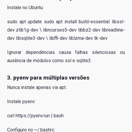
Instale no Ubuntu:
sudo apt update sudo apt install build-essential libssl-
dev zlib1g-dev \ libncurses5-dev libbz2-dev libreadline-
dev libsqlite3-dev \ libffi-dev liblzma-dev tk-dev
Ignorar dependências causa falhas silenciosas ou
ausência de módulos como ssl e sqlite3.
3. pyenv para múltiplas versões
Nunca instale apenas via apt.
Instale pyenv:
curl https://pyenv.run | bash
Configure no ~/.bashrc: