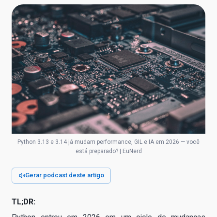
Python 3.13 e 3.14 já mudam performance, GIL e IA em 2026 — você
está preparado? | EuNerd
Gerar podcast deste artigo
TL;DR: