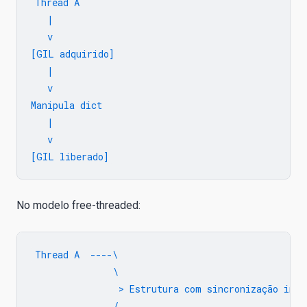
Thread A

   |

   v

[GIL adquirido]

   |

   v

Manipula dict

   |

   v

No modelo free-threaded:
Thread A  ----\

               \

                > Estrutura com sincronização inter
               /
