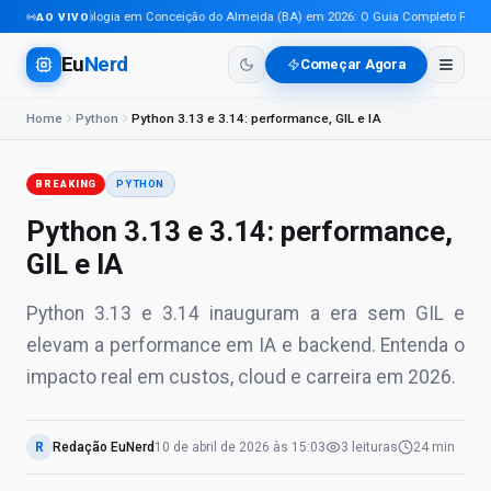
Tecnologia em Conceição do Almeida (BA) em 2026: O Guia Completo Para Pro
AO VIVO
Eu
Nerd
Começar Agora
Home
Python
Python 3.13 e 3.14: performance, GIL e IA
BREAKING
PYTHON
Python 3.13 e 3.14: performance,
GIL e IA
Python 3.13 e 3.14 inauguram a era sem GIL e
elevam a performance em IA e backend. Entenda o
impacto real em custos, cloud e carreira em 2026.
R
Redação EuNerd
10 de abril de 2026
às
15:03
3
leituras
24 min