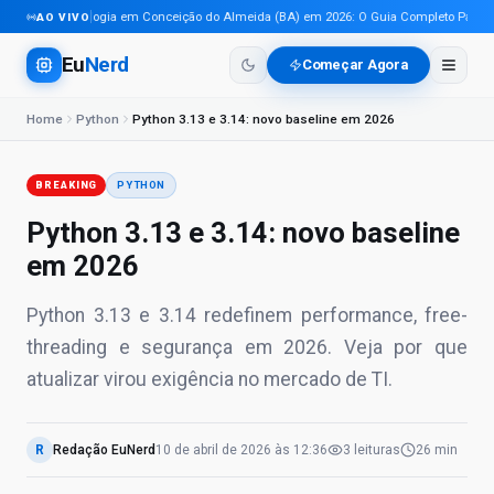
Tecnologia em Conceição do Almeida (BA) em 2026: O Guia Completo Para Pro
AO VIVO
Eu
Nerd
Começar Agora
Home
Python
Python 3.13 e 3.14: novo baseline em 2026
BREAKING
PYTHON
Python 3.13 e 3.14: novo baseline
em 2026
Python 3.13 e 3.14 redefinem performance, free-
threading e segurança em 2026. Veja por que
atualizar virou exigência no mercado de TI.
R
Redação EuNerd
10 de abril de 2026
às
12:36
3
leituras
26 min