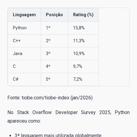
Linguagem
Posição
Rating (%)
Python
1º
15,8%
C++
2º
11,3%
Java
3º
10,9%
C
4º
9,7%
C#
5º
7,2%
Fonte: tiobe.com/tiobe-index (jan/2026)
No Stack Overflow Developer Survey 2025, Python
apareceu como:
3ª linguagem mais utilizada globalmente.