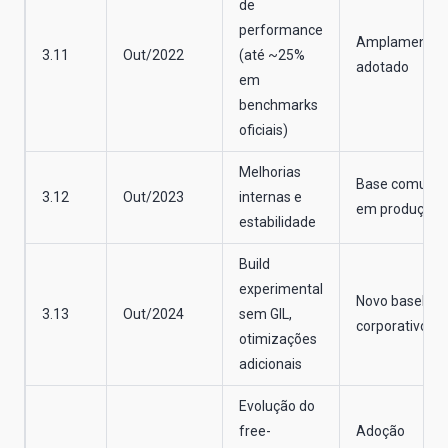
de
performance
Amplamente
3.11
Out/2022
(até ~25%
adotado
em
benchmarks
oficiais)
Melhorias
Base comum
3.12
Out/2023
internas e
em produção
estabilidade
Build
experimental
Novo baseline
3.13
Out/2024
sem GIL,
corporativo
otimizações
adicionais
Evolução do
free-
Adoção