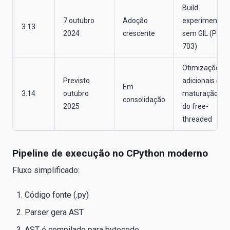
Build
7 outubro
Adoção
experimental
3.13
2024
crescente
sem GIL (PEP
703)
Otimizações
Previsto
adicionais e
Em
3.14
outubro
maturação
consolidação
2025
do free-
threaded
Pipeline de execução no CPython moderno
Fluxo simplificado:
Código fonte (.py)
Parser gera AST
AST é compilado para bytecode