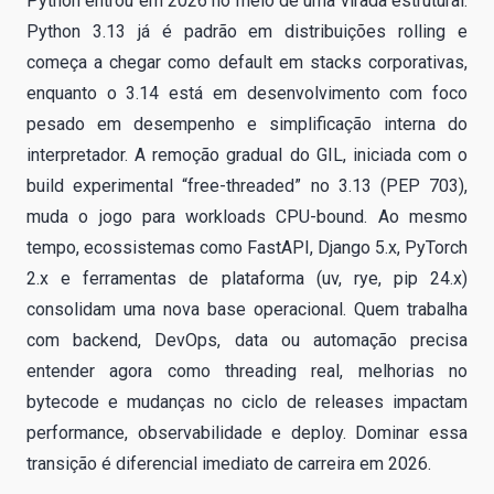
Python entrou em 2026 no meio de uma virada estrutural:
Python 3.13 já é padrão em distribuições rolling e
começa a chegar como default em stacks corporativas,
enquanto o 3.14 está em desenvolvimento com foco
pesado em desempenho e simplificação interna do
interpretador. A remoção gradual do GIL, iniciada com o
build experimental “free-threaded” no 3.13 (PEP 703),
muda o jogo para workloads CPU-bound. Ao mesmo
tempo, ecossistemas como FastAPI, Django 5.x, PyTorch
2.x e ferramentas de plataforma (uv, rye, pip 24.x)
consolidam uma nova base operacional. Quem trabalha
com backend, DevOps, data ou automação precisa
entender agora como threading real, melhorias no
bytecode e mudanças no ciclo de releases impactam
performance, observabilidade e deploy. Dominar essa
transição é diferencial imediato de carreira em 2026.