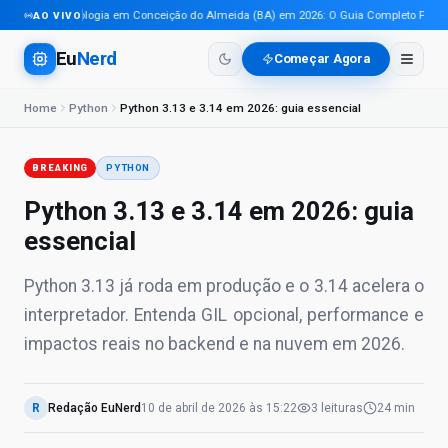
Tecnologia em Conceição do Almeida (BA) em 2026: O Guia Completo Para Pro
AO VIVO
Eu
Nerd
Começar Agora
Home
Python
Python 3.13 e 3.14 em 2026: guia essencial
BREAKING
PYTHON
Python 3.13 e 3.14 em 2026: guia
essencial
Python 3.13 já roda em produção e o 3.14 acelera o
interpretador. Entenda GIL opcional, performance e
impactos reais no backend e na nuvem em 2026.
R
Redação EuNerd
10 de abril de 2026
às
15:22
3
leituras
24 min