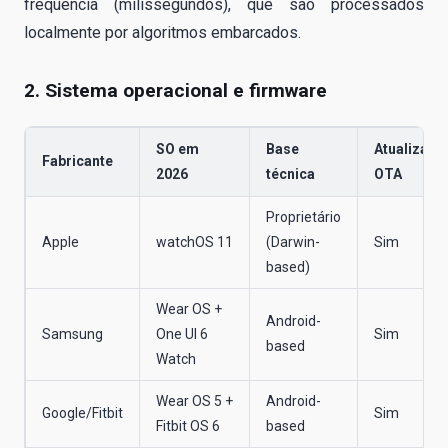
frequência (milissegundos), que são processados
localmente por algoritmos embarcados.
2. Sistema operacional e firmware
SO em
Base
Atualizaçõ
Fabricante
2026
técnica
OTA
Proprietário
Apple
watchOS 11
(Darwin-
Sim
based)
Wear OS +
Android-
Samsung
One UI 6
Sim
based
Watch
Wear OS 5 +
Android-
Google/Fitbit
Sim
Fitbit OS 6
based