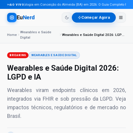
Tecnologia em Conceição do Almeida (BA) em 2026: O Guia Completo Para Pr
AO VIVO
Eu
Nerd
Começar Agora
Wearables e Saúde
Home
Wearables e Saúde Digital 2026: LGPD e IA
Digital
BREAKING
WEARABLES E SAÚDE DIGITAL
Wearables e Saúde Digital 2026:
LGPD e IA
Wearables viram endpoints clínicos em 2026,
integrados via FHIR e sob pressão da LGPD. Veja
impactos técnicos, regulatórios e de mercado no
Brasil.