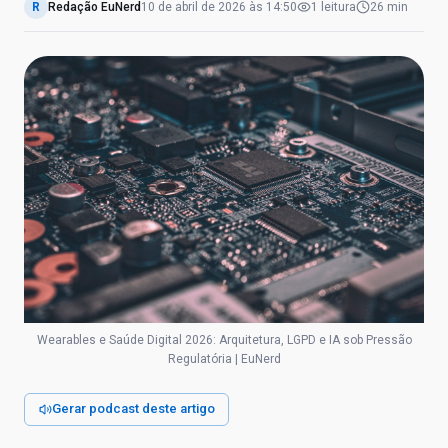
R
Redação EuNerd
10 de abril de 2026
às
14:50
1
leitura
26 min
Wearables e Saúde Digital 2026: Arquitetura, LGPD e IA sob Pressão
Regulatória | EuNerd
Gerar podcast deste artigo