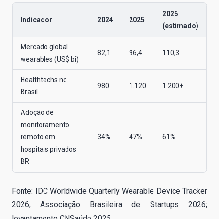
2026
Indicador
2024
2025
(estimado)
Mercado global
82,1
96,4
110,3
wearables (US$ bi)
Healthtechs no
980
1.120
1.200+
Brasil
Adoção de
monitoramento
remoto em
34%
47%
61%
hospitais privados
BR
Fonte: IDC Worldwide Quarterly Wearable Device Tracker
2026; Associação Brasileira de Startups 2026;
levantamento CNSaúde 2025.