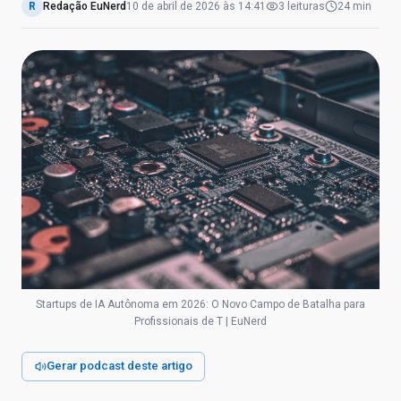
R
Redação EuNerd
10 de abril de 2026
às
14:41
3
leituras
24 min
Startups de IA Autônoma em 2026: O Novo Campo de Batalha para
Profissionais de T | EuNerd
Gerar podcast deste artigo