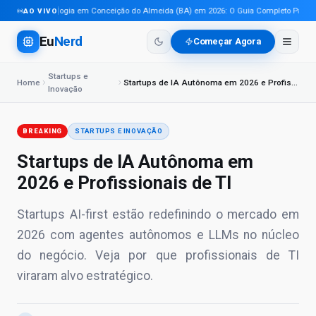
Tecnologia em Conceição do Almeida (BA) em 2026: O Guia Completo Para Pro
AO VIVO
Eu
Nerd
Começar Agora
Startups e
Home
Startups de IA Autônoma em 2026 e Profissionais de TI
Inovação
BREAKING
STARTUPS E INOVAÇÃO
Startups de IA Autônoma em
2026 e Profissionais de TI
Startups AI-first estão redefinindo o mercado em
2026 com agentes autônomos e LLMs no núcleo
do negócio. Veja por que profissionais de TI
viraram alvo estratégico.