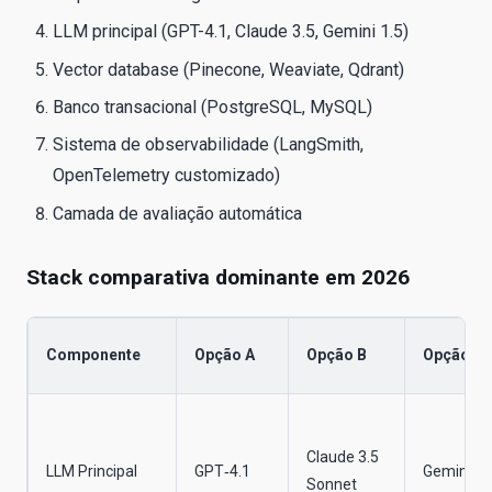
LLM principal (GPT-4.1, Claude 3.5, Gemini 1.5)
Vector database (Pinecone, Weaviate, Qdrant)
Banco transacional (PostgreSQL, MySQL)
Sistema de observabilidade (LangSmith,
OpenTelemetry customizado)
Camada de avaliação automática
Stack comparativa dominante em 2026
Componente
Opção A
Opção B
Opção C
Claude 3.5
LLM Principal
GPT‑4.1
Gemini 1.
Sonnet