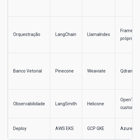
Framewo
Orquestração
LangChain
LlamaIndex
próprio
Banco Vetorial
Pinecone
Weaviate
Qdrant
OpenTele
Observabilidade
LangSmith
Helicone
custom
Deploy
AWS EKS
GCP GKE
Azure AK