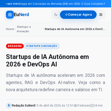
Tecnologia em Conceição do Almeida (BA) em 2026: O Guia Completo Para Pro
AO VIVO
Eu
Nerd
Começar Agora
Startups e
Home
Startups de IA Autônoma em 2026 e DevOps AI
Inovação
BREAKING
STARTUPS E INOVAÇÃO
Startups de IA Autônoma em
2026 e DevOps AI
Startups de IA autônoma aceleram em 2026 com
agentes, RAG e DevOps AI-native. Veja como a
nova arquitetura redefine carreira e salários em TI.
R
Redação EuNerd
10 de abril de 2026
às
12:51
3
leituras
24 min