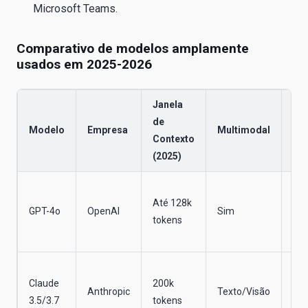
Microsoft Teams.
Comparativo de modelos amplamente
usados em 2025-2026
Janela
de
Uso
Modelo
Empresa
Multimodal
Contexto
em 
(2025)
Cop
Até 128k
RA
GPT-4o
OpenAI
Sim
tokens
ava
au
Aná
Claude
200k
jurí
Anthropic
Texto/Visão
3.5/3.7
tokens
do