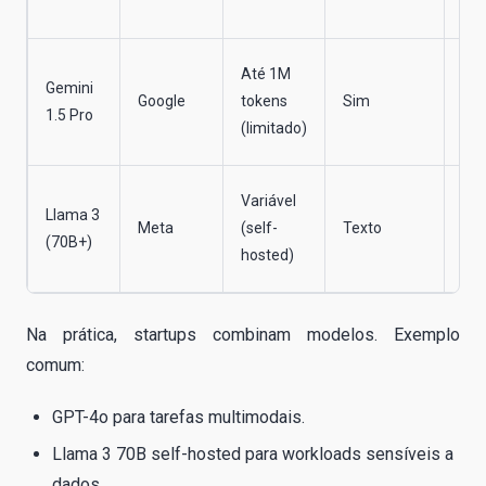
ext
Aná
Até 1M
Gemini
mas
Google
tokens
Sim
1.5 Pro
cód
(limitado)
víd
Sol
Variável
Llama 3
on-
Meta
(self-
Texto
(70B+)
con
hosted)
tot
Na prática, startups combinam modelos. Exemplo
comum:
GPT-4o para tarefas multimodais.
Llama 3 70B self-hosted para workloads sensíveis a
dados.