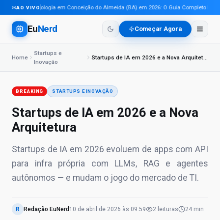
Tecnologia em Conceição do Almeida (BA) em 2026: O Guia Completo Para Pr
AO VIVO
Eu
Nerd
Começar Agora
Startups e
Home
Startups de IA em 2026 e a Nova Arquitetura
Inovação
BREAKING
STARTUPS E INOVAÇÃO
Startups de IA em 2026 e a Nova
Arquitetura
Startups de IA em 2026 evoluem de apps com API
para infra própria com LLMs, RAG e agentes
autônomos — e mudam o jogo do mercado de TI.
R
Redação EuNerd
10 de abril de 2026
às
09:59
2
leituras
24 min