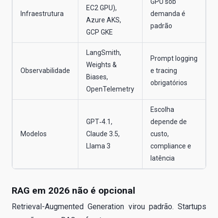
GPU sob
EC2 GPU),
Infraestrutura
demanda é
Azure AKS,
padrão
GCP GKE
LangSmith,
Prompt logging
Weights &
Observabilidade
e tracing
Biases,
obrigatórios
OpenTelemetry
Escolha
GPT‑4.1,
depende de
Modelos
Claude 3.5,
custo,
Llama 3
compliance e
latência
RAG em 2026 não é opcional
Retrieval-Augmented Generation virou padrão. Startups