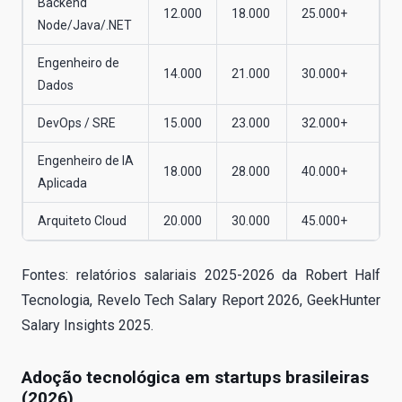
Backend
12.000
18.000
25.000+
Node/Java/.NET
Engenheiro de
14.000
21.000
30.000+
Dados
DevOps / SRE
15.000
23.000
32.000+
Engenheiro de IA
18.000
28.000
40.000+
Aplicada
Arquiteto Cloud
20.000
30.000
45.000+
Fontes: relatórios salariais 2025-2026 da Robert Half
Tecnologia, Revelo Tech Salary Report 2026, GeekHunter
Salary Insights 2025.
Adoção tecnológica em startups brasileiras
(2026)