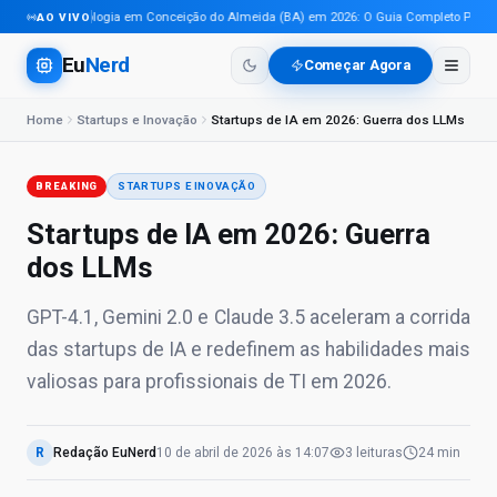
Tecnologia em Conceição do Almeida (BA) em 2026: O Guia Completo Para Pro
AO VIVO
Eu
Nerd
Começar Agora
Home
Startups e Inovação
Startups de IA em 2026: Guerra dos LLMs
BREAKING
STARTUPS E INOVAÇÃO
Startups de IA em 2026: Guerra
dos LLMs
GPT-4.1, Gemini 2.0 e Claude 3.5 aceleram a corrida
das startups de IA e redefinem as habilidades mais
valiosas para profissionais de TI em 2026.
R
Redação EuNerd
10 de abril de 2026
às
14:07
3
leituras
24 min