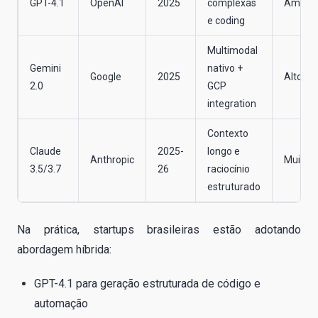
GPT-4.1
OpenAI
2025
complexas
Amplia
e coding
Multimodal
Gemini
nativo +
Google
2025
Alto
2.0
GCP
integration
Contexto
Claude
2025-
longo e
Anthropic
Muito a
3.5/3.7
26
raciocínio
estruturado
Na prática, startups brasileiras estão adotando
abordagem híbrida:
GPT-4.1 para geração estruturada de código e
automação