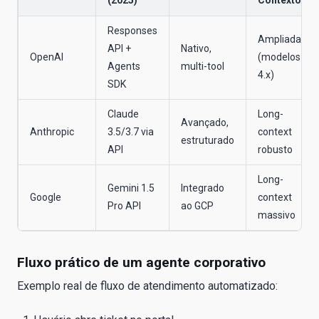
(2025)
Contexto
Responses
Ampliada
API +
Nativo,
OpenAI
(modelos
Agents
multi-tool
4.x)
SDK
Claude
Long-
Avançado,
Anthropic
3.5/3.7 via
context
estruturado
API
robusto
Long-
Gemini 1.5
Integrado
Google
context
Pro API
ao GCP
massivo
Fluxo prático de um agente corporativo
Exemplo real de fluxo de atendimento automatizado: