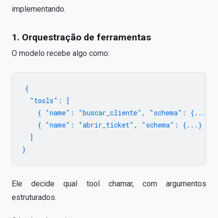
implementando.
1. Orquestração de ferramentas
O modelo recebe algo como:
{

  "tools": [

    { "name": "buscar_cliente", "schema": {...} },
    { "name": "abrir_ticket", "schema": {...} }

  ]

Ele decide qual tool chamar, com argumentos
estruturados.