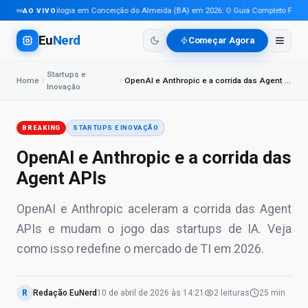
Tecnologia em Conceição do Almeida (BA) em 2026: O Guia Completo Para Pro
AO VIVO
Eu
Nerd
Começar Agora
Startups e
Home
OpenAI e Anthropic e a corrida das Agent APIs
Inovação
BREAKING
STARTUPS E INOVAÇÃO
OpenAI e Anthropic e a corrida das
Agent APIs
OpenAI e Anthropic aceleram a corrida das Agent
APIs e mudam o jogo das startups de IA. Veja
como isso redefine o mercado de TI em 2026.
R
Redação EuNerd
10 de abril de 2026
às
14:21
2
leituras
25 min