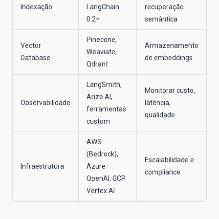
Indexação
LangChain
recuperação
0.2+
semântica
Pinecone,
Vector
Armazenamento
Weaviate,
Database
de embeddings
Qdrant
LangSmith,
Monitorar custo,
Arize AI,
Observabilidade
latência,
ferramentas
qualidade
custom
AWS
(Bedrock),
Escalabilidade e
Infraestrutura
Azure
compliance
OpenAI, GCP
Vertex AI