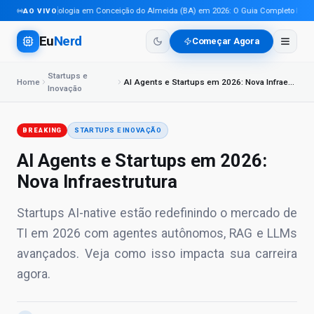
Tecnologia em Conceição do Almeida (BA) em 2026: O Guia Completo Para Pr
AO VIVO
Eu
Nerd
Começar Agora
Startups e
Home
AI Agents e Startups em 2026: Nova Infraestrutura
Inovação
BREAKING
STARTUPS E INOVAÇÃO
AI Agents e Startups em 2026:
Nova Infraestrutura
Startups AI-native estão redefinindo o mercado de
TI em 2026 com agentes autônomos, RAG e LLMs
avançados. Veja como isso impacta sua carreira
agora.