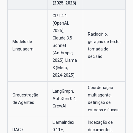
(2025-2026)
GPT-4.1
(OpenAI,
2025),
Raciocínio,
Claude 3.5
Modelo de
geração de texto,
Sonnet
Linguagem
tomada de
(Anthropic,
decisão
2025), Llama
3 (Meta,
2024-2025)
Coordenação
LangGraph,
Orquestração
multiagente,
AutoGen 0.4,
de Agentes
definição de
CrewAI
estados e fluxos
LlamaIndex
Indexação de
RAG /
0.11+,
documentos,