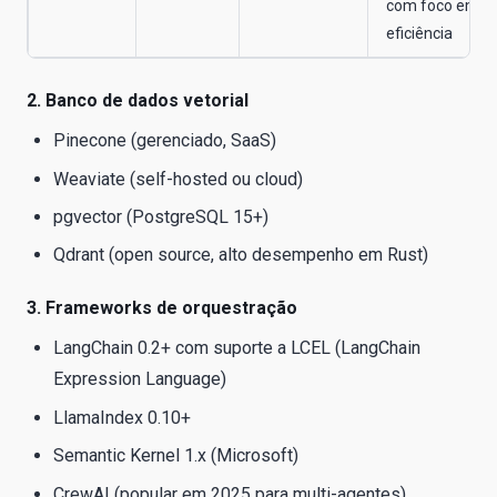
com foco em
eficiência
2. Banco de dados vetorial
Pinecone (gerenciado, SaaS)
Weaviate (self-hosted ou cloud)
pgvector (PostgreSQL 15+)
Qdrant (open source, alto desempenho em Rust)
3. Frameworks de orquestração
LangChain 0.2+ com suporte a LCEL (LangChain
Expression Language)
LlamaIndex 0.10+
Semantic Kernel 1.x (Microsoft)
CrewAI (popular em 2025 para multi-agentes)