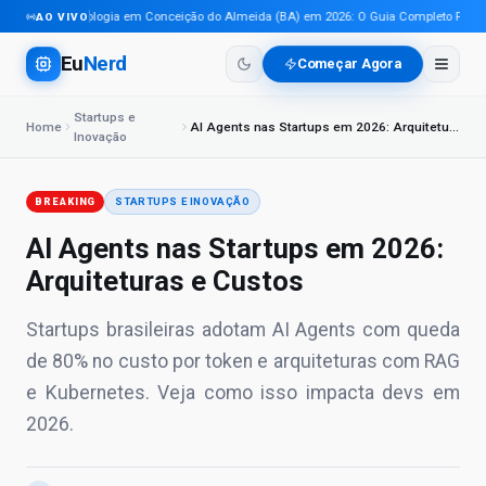
Tecnologia em Conceição do Almeida (BA) em 2026: O Guia Completo Para Pro
AO VIVO
Eu
Nerd
Começar Agora
Startups e
Home
AI Agents nas Startups em 2026: Arquiteturas e Custos
Inovação
BREAKING
STARTUPS E INOVAÇÃO
AI Agents nas Startups em 2026:
Arquiteturas e Custos
Startups brasileiras adotam AI Agents com queda
de 80% no custo por token e arquiteturas com RAG
e Kubernetes. Veja como isso impacta devs em
2026.