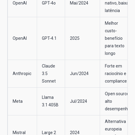
OpenAI
GPT-4o
Mai/2024
nativo, baixa
latência
Melhor
custo-
OpenAI
GPT-4.1
2025
benefício
para texto
longo
Claude
Forte em
Anthropic
3.5
Jun/2024
raciocínio e
Sonnet
compliance
Open source,
Llama
Meta
Jul/2024
alto
3.1 405B
desempenho
Alternativa
europeia
Mistral
Large 2
2024