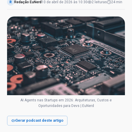
R
Redação EuNerd
10 de abril de 2026
às
10:30
2
leituras
24 min
AI Agents nas Startups em 2026: Arquiteturas, Custos e
Oportunidades para Devs | EuNerd
Gerar podcast deste artigo