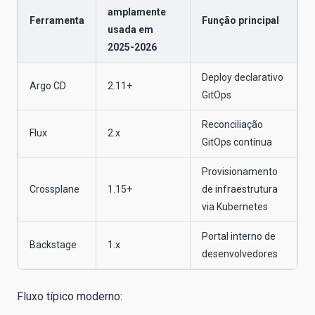
amplamente
Ferramenta
Função principal
usada em
2025-2026
Deploy declarativo
Argo CD
2.11+
GitOps
Reconciliação
Flux
2.x
GitOps contínua
Provisionamento
Crossplane
1.15+
de infraestrutura
via Kubernetes
Portal interno de
Backstage
1.x
desenvolvedores
Fluxo típico moderno: