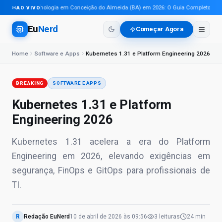
Tecnologia em Conceição do Almeida (BA) em 2026: O Guia Completo Para P
AO VIVO
Eu
Nerd
Começar Agora
Home
Software e Apps
Kubernetes 1.31 e Platform Engineering 2026
BREAKING
SOFTWARE E APPS
Kubernetes 1.31 e Platform
Engineering 2026
Kubernetes 1.31 acelera a era do Platform
Engineering em 2026, elevando exigências em
segurança, FinOps e GitOps para profissionais de
TI.
R
Redação EuNerd
10 de abril de 2026
às
09:56
3
leituras
24 min