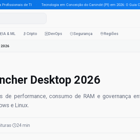
issionais de TI
·
Tecnologia em Conceição do Canindé (PI) em 2026: O Guia Comple
IA & ML
Cripto
DevOps
Segurança
Regiões
 2026
ancher Desktop 2026
eais de performance, consumo de RAM e governança en
ows e Linux.
eituras
·
24 min