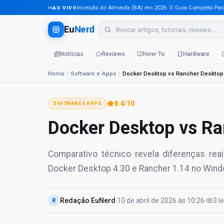
Tecnologia em Conceição do Almeida (BA) em 2026: O Guia Completo Para Prof
AO VIVO
Eu
Nerd
Notícias
Reviews
How-To
Hardware
Home
Software e Apps
Docker Desktop vs Rancher Desktop
8.4
/10
SOFTWARE E APPS
Docker Desktop vs R
Comparativo técnico revela diferenças r
Docker Desktop 4.30 e Rancher 1.14 no Wind
Redação EuNerd
·
10 de abril de 2026
às
10:26
·
3
l
R