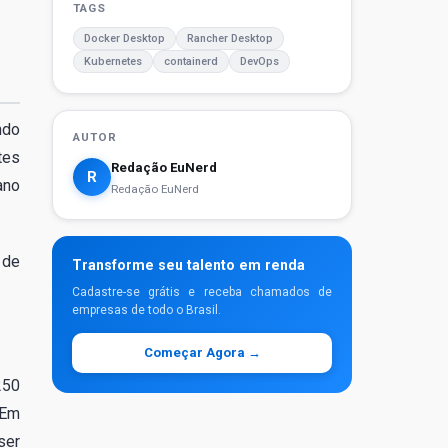
TAGS
Docker Desktop
Rancher Desktop
Kubernetes
containerd
DevOps
ndo
AUTOR
tes
Redação EuNerd
R
ano
Redação EuNerd
 de
Transforme seu talento em renda
Cadastre-se grátis e receba chamados de
empresas de todo o Brasil.
Começar Agora →
250
 Em
ser