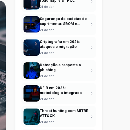
roadmap NIST PQC
21 de abr.
Segurança de cadeias de
suprimento: SBOM e
Sigstore
21 de abr.
Criptografia em 2026:
ataques e migração
21 de abr.
Detecção e resposta a
phishing
21 de abr.
DFIR em 2026:
metodologia integrada
21 de abr.
Threat hunting com MITRE
ATT&CK
21 de abr.