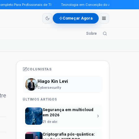
to Para Profissionais de TI
·
Tecnologia em Conceição do Araguaia (PA) em 2026: 
Começar Agora
Sobre
COLUNISTAS
Hiago Kin Levi
Cybersecurity
tre
ÚLTIMOS ARTIGOS
Segurança em multicloud
em 2026
21 de abr.
Criptografia pós-quântica: