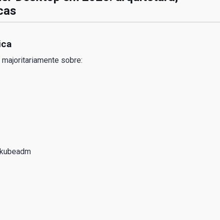
cas
ica
majoritariamente sobre:
m kubeadm