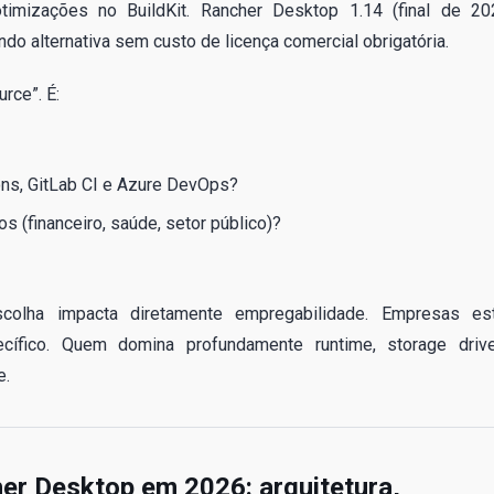
timizações no BuildKit. Rancher Desktop 1.14 (final de 20
do alternativa sem custo de licença comercial obrigatória.
rce”. É:
ons, GitLab CI e Azure DevOps?
s (financeiro, saúde, setor público)?
escolha impacta diretamente empregabilidade. Empresas es
cífico. Quem domina profundamente runtime, storage drive
e.
er Desktop em 2026: arquitetura,