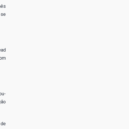
mês
-se
ead
com
ou-
ção
 de