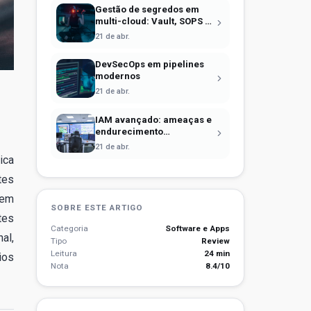
Gestão de segredos em
multi-cloud: Vault, SOPS e
identidade efêmera
21 de abr.
DevSecOps em pipelines
modernos
21 de abr.
IAM avançado: ameaças e
endurecimento
operacional
21 de abr.
ica
tes
 em
SOBRE ESTE ARTIGO
tes
Categoria
Software e Apps
al,
Tipo
Review
Leitura
24 min
ios
Nota
8.4/10