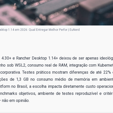
ktop 1.14 em 2026: Qual Entregar Melhor Perfor | EuNerd
 4.30+ e Rancher Desktop 1.14+ deixou de ser apenas ideológ
penho sob WSL2, consumo real de RAM, integração com Kuberne
a corporativa. Testes práticos mostram diferenças de até 22%
riações de 1,3 GB no consumo médio de memória em ambien
orm no Brasil, a escolha impacta diretamente custo operacion
nchmarks objetivos, ambiente de testes reproduzível e critér
 não em opinião.