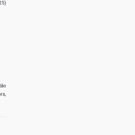
25)
tão
rs,