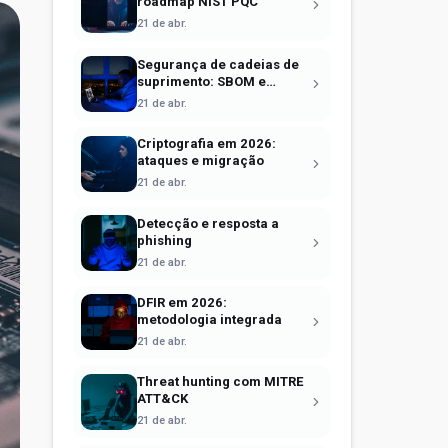
roadmap NIST PQC
21 de abr.
Segurança de cadeias de
suprimento: SBOM e
Sigstore
21 de abr.
Criptografia em 2026:
ataques e migração
21 de abr.
Detecção e resposta a
phishing
21 de abr.
DFIR em 2026:
metodologia integrada
21 de abr.
Threat hunting com MITRE
ATT&CK
21 de abr.