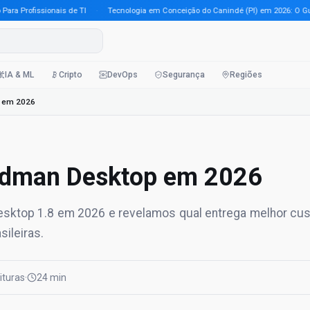
Profissionais de TI
·
Tecnologia em Conceição do Canindé (PI) em 2026: O Guia Co
IA & ML
Cripto
DevOps
Segurança
Regiões
p em 2026
odman Desktop em 2026
ktop 1.8 em 2026 e revelamos qual entrega melhor cus
ileiras.
eituras
·
24 min