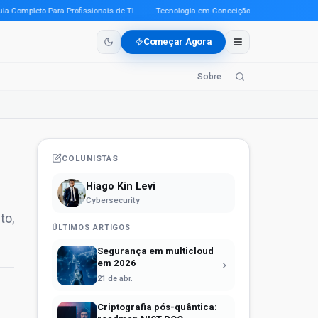
mpleto Para Profissionais de TI
·
Tecnologia em Conceição do Araguaia (PA) em 20
Começar Agora
Sobre
COLUNISTAS
Hiago Kin Levi
Cybersecurity
to,
ÚLTIMOS ARTIGOS
Segurança em multicloud
em 2026
21 de abr.
Criptografia pós-quântica: