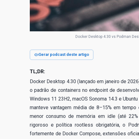
Docker Desktop 4.30 vs Podman Desk
Gerar podcast deste artigo
TL;DR:
Docker Desktop 4.30 (lançado em janeiro de 2026
o padrão de containers no endpoint de desenvo
Windows 11 23H2, macOS Sonoma 14.3 e Ubuntu 24
manteve vantagem média de 8–15% em tempo de
menor consumo de memória em idle (até 22% i
rigoroso e política rootless obrigatória, o P
fortemente de Docker Compose, extensões oficia