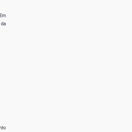
 Em
 da
nto