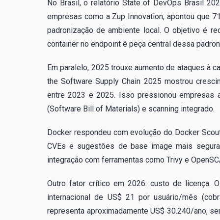
No Brasil, o relatório State of DevOps Brasil
empresas como a Zup Innovation, apontou que 7
padronização de ambiente local. O objetivo é re
container no endpoint é peça central dessa padron
Em paralelo, 2025 trouxe aumento de ataques à ca
the Software Supply Chain 2025 mostrou cresci
entre 2023 e 2025. Isso pressionou empresas a
(Software Bill of Materials) e scanning integrado.
Docker respondeu com evolução do Docker Scout i
CVEs e sugestões de base image mais segura.
integração com ferramentas como Trivy e OpenSCAP
Outro fator crítico em 2026: custo de licença
internacional de US$ 21 por usuário/mês (co
representa aproximadamente US$ 30.240/ano, sem