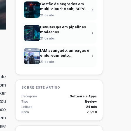
Gestão de segredos em
multi-cloud: Vault, SOPS e
identidade efêmera
21 de abr.
DevSecOps em pipelines
modernos
21 de abr.
IAM avançado: ameaças e
endurecimento
operacional
21 de abr.
nte
com
SOBRE ESTE ARTIGO
ker
Categoria
Software e Apps
tou
Tipo
Review
Leitura
24 min
nce
Nota
7.6/10
dem
gue