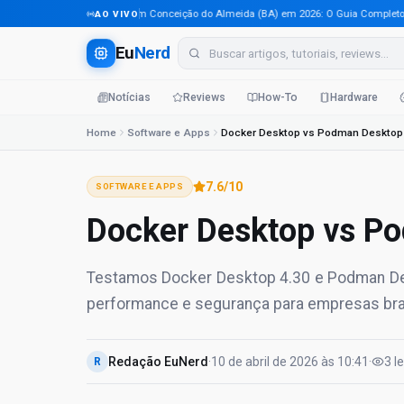
Tecnologia em Conceição do Almeida (BA) em 2026: O Guia Completo Para 
AO VIVO
Eu
Nerd
Notícias
Reviews
How-To
Hardware
Home
Software e Apps
Docker Desktop vs Podman Deskto
7.6
/10
SOFTWARE E APPS
Docker Desktop vs P
Testamos Docker Desktop 4.30 e Podman Des
performance e segurança para empresas bras
Redação EuNerd
·
10 de abril de 2026
às
10:41
·
3
l
R