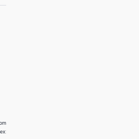
com
ex: