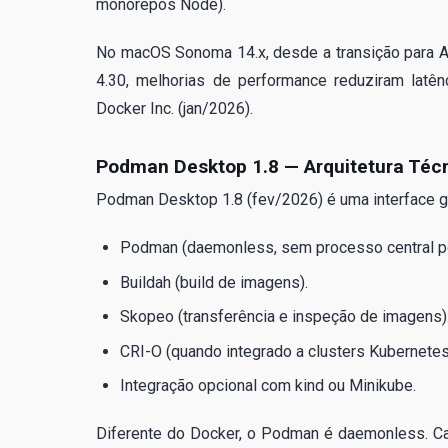
monorepos Node).
No macOS Sonoma 14.x, desde a transição para App
4.30, melhorias de performance reduziram latê
Docker Inc. (jan/2026).
Podman Desktop 1.8 — Arquitetura Téc
Podman Desktop 1.8 (fev/2026) é uma interface gr
Podman (daemonless, sem processo central pe
Buildah (build de imagens).
Skopeo (transferência e inspeção de imagens)
CRI-O (quando integrado a clusters Kubernetes
Integração opcional com kind ou Minikube.
Diferente do Docker, o Podman é daemonless. Ca