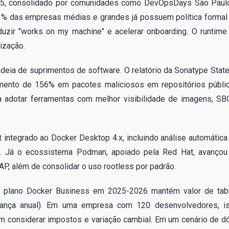
 2025, consolidado por comunidades como DevOpsDays São Paul
1% das empresas médias e grandes já possuem política formal
duzir "works on my machine" e acelerar onboarding. O runtime
ização.
deia de suprimentos de software. O relatório da Sonatype State
mento de 156% em pacotes maliciosos em repositórios públi
 adotar ferramentas com melhor visibilidade de imagens, S
ntegrado ao Docker Desktop 4.x, incluindo análise automática
 Já o ecossistema Podman, apoiado pela Red Hat, avançou
, além de consolidar o uso rootless por padrão.
. O plano Docker Business em 2025-2026 mantém valor de tab
brança anual). Em uma empresa com 120 desenvolvedores, i
 considerar impostos e variação cambial. Em um cenário de dó