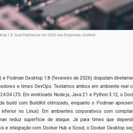
top 1.8: Qual Padronizar em 2026 nas Empresas | EuNerd
) e Podman Desktop 1.8 (fevereiro de 2026) disputam diretame
lvedores e times DevOps. Testamos ambos em ambiente real 
.04 LTS. Em workloads Node.js, Java 21 e Python 3.12, o Doc
 build com BuildKit otimizado, enquanto o Podman apresen
nferior no Linux). Em ambientes corporativos com complia
odman reduz superfície de ataque. Já para times que depen
is e integração com Docker Hub e Scout, o Docker Desktop se