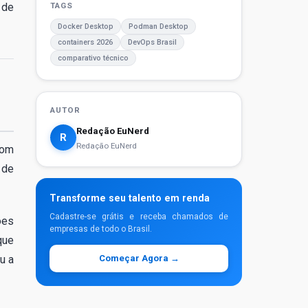
 de
TAGS
Docker Desktop
Podman Desktop
containers 2026
DevOps Brasil
comparativo técnico
AUTOR
Redação EuNerd
R
Redação EuNerd
com
 de
Transforme seu talento em renda
Cadastre-se grátis e receba chamados de
ões
empresas de todo o Brasil.
que
u a
Começar Agora →