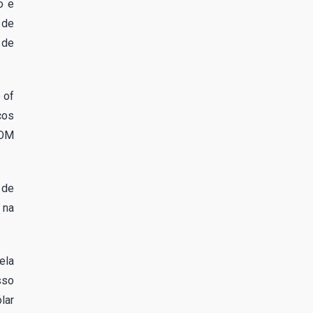
o e
 de
 de
 of
cos
BOM
 de
 na
ela
sso
lar