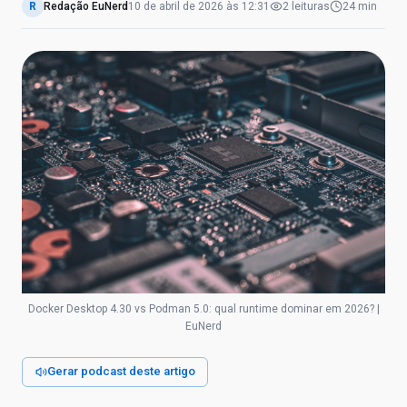
R
Redação EuNerd
10 de abril de 2026
às
12:31
2
leituras
24 min
Docker Desktop 4.30 vs Podman 5.0: qual runtime dominar em 2026? |
EuNerd
Gerar podcast deste artigo