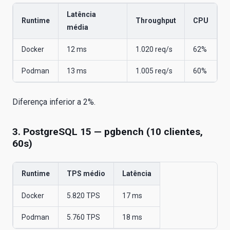
Latência
Runtime
Throughput
CPU
média
Docker
12 ms
1.020 req/s
62%
Podman
13 ms
1.005 req/s
60%
Diferença inferior a 2%.
3. PostgreSQL 15 — pgbench (10 clientes,
60s)
Runtime
TPS médio
Latência
Docker
5.820 TPS
17 ms
Podman
5.760 TPS
18 ms