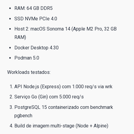
RAM: 64 GB DDR5
SSD NVMe PCIe 4.0
Host 2: macOS Sonoma 14 (Apple M2 Pro, 32 GB
RAM)
Docker Desktop 4.30
Podman 5.0
Workloads testados:
API Node.js (Express) com 1.000 req/s via wrk
Serviço Go (Gin) com 5.000 req/s
PostgreSQL 15 containerizado com benchmark
pgbench
Build de imagem multi-stage (Node + Alpine)