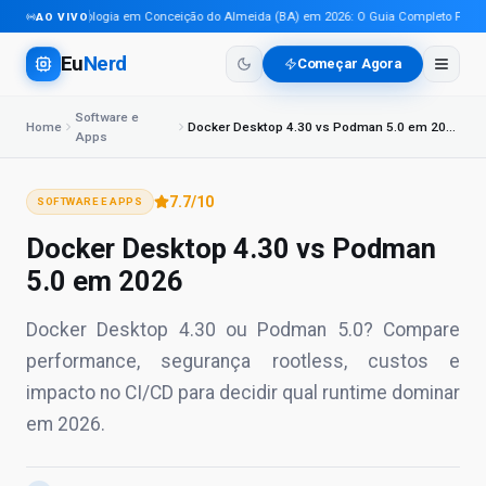
Tecnologia em Conceição do Almeida (BA) em 2026: O Guia Completo Para Pro
AO VIVO
Eu
Nerd
Começar Agora
Software e
Home
Docker Desktop 4.30 vs Podman 5.0 em 2026
Apps
7.7
/10
SOFTWARE E APPS
Docker Desktop 4.30 vs Podman
5.0 em 2026
Docker Desktop 4.30 ou Podman 5.0? Compare
performance, segurança rootless, custos e
impacto no CI/CD para decidir qual runtime dominar
em 2026.