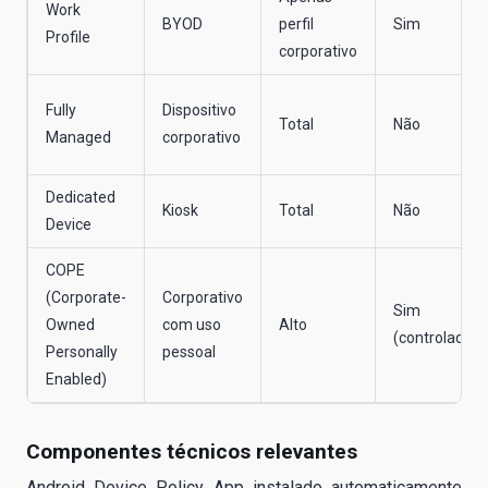
Work
BYOD
perfil
Sim
Profile
corporativo
Fully
Dispositivo
Total
Não
Managed
corporativo
Dedicated
Kiosk
Total
Não
Device
COPE
(Corporate-
Corporativo
Sim
Owned
com uso
Alto
(controlado)
Personally
pessoal
Enabled)
Componentes técnicos relevantes
Android Device Policy App instalado automaticamente