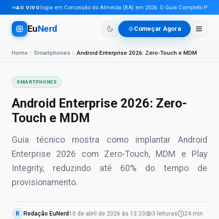
Tecnologia em Conceição do Almeida (BA) em 2026: O Guia Completo Para Pro
AO VIVO
Eu
Nerd
Começar Agora
Home
Smartphones
Android Enterprise 2026: Zero-Touch e MDM
SMARTPHONES
Android Enterprise 2026: Zero-
Touch e MDM
Guia técnico mostra como implantar Android
Enterprise 2026 com Zero-Touch, MDM e Play
Integrity, reduzindo até 60% do tempo de
provisionamento.
R
Redação EuNerd
10 de abril de 2026
às
13:33
3
leituras
24 min