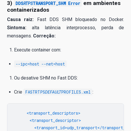
3)
em ambientes
DDS
TRANSPORT_SHM Error
RTPS
containerizados
Causa raiz:
Fast DDS SHM bloqueado no Docker.
Sintoma:
alta latência interprocesso, perda de
mensagens.
Correção:
Execute container com:
--ipc=host --net=host
Ou desative SHM no Fast DDS:
Crie
FASTRTPS
PROFILES.xml
:
DEFAULT
     <transport_descriptors>

       <transport_descriptor>

         <transport_id>udp_transport</transport_id>