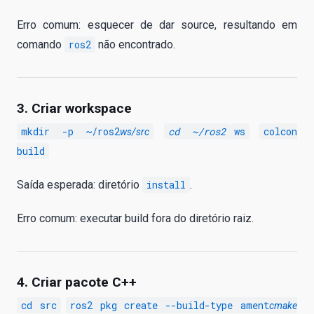
Erro comum: esquecer de dar source, resultando em
comando
ros2
não encontrado.
3. Criar workspace
mkdir -p ~/ros2
cd ~/ros2
ws
colcon
ws/src
build
Saída esperada: diretório
install
.
Erro comum: executar build fora do diretório raiz.
4. Criar pacote C++
cd src
ros2 pkg create --build-type ament
cmake