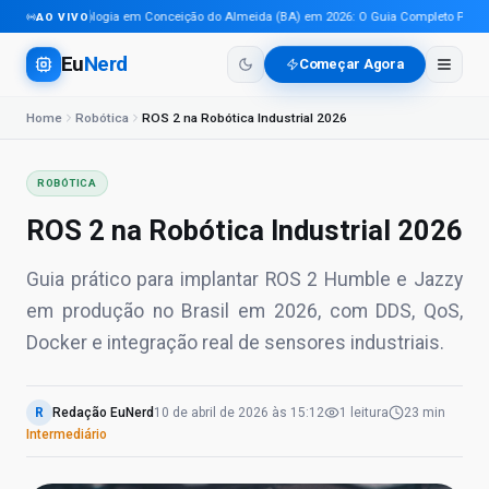
Tecnologia em Conceição do Almeida (BA) em 2026: O Guia Completo Para Pro
AO VIVO
Eu
Nerd
Começar Agora
Home
Robótica
ROS 2 na Robótica Industrial 2026
ROBÓTICA
ROS 2 na Robótica Industrial 2026
Guia prático para implantar ROS 2 Humble e Jazzy
em produção no Brasil em 2026, com DDS, QoS,
Docker e integração real de sensores industriais.
R
Redação EuNerd
10 de abril de 2026
às
15:12
1
leitura
23 min
Intermediário