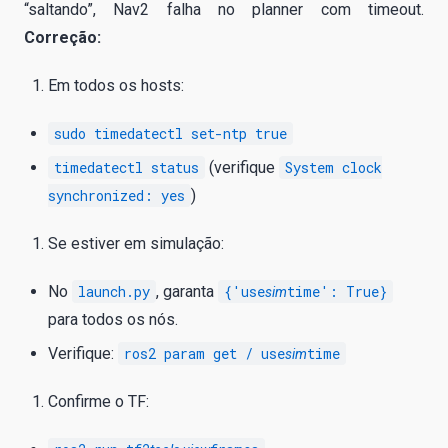
“saltando”, Nav2 falha no planner com timeout.
Correção:
Em todos os hosts:
sudo timedatectl set-ntp true
timedatectl status
(verifique
System clock
synchronized: yes
)
Se estiver em simulação:
No
launch.py
, garanta
{'use
time': True}
sim
para todos os nós.
Verifique:
ros2 param get / use
time
sim
Confirme o TF: