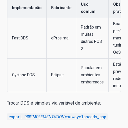
Uso
Observ
Implementação
Fabricante
comum
prática
Boa
Padrão em
perform
muitas
Fast DDS
eProsima
mas exi
distros ROS
tuning f
2
QoS
Estável 
Popular em
previsív
Cyclone DDS
Eclipse
ambientes
redes
embarcados
industri
Trocar DDS é simples via variável de ambiente:
export RMW
cyclonedds_cpp
IMPLEMENTATION=rmw