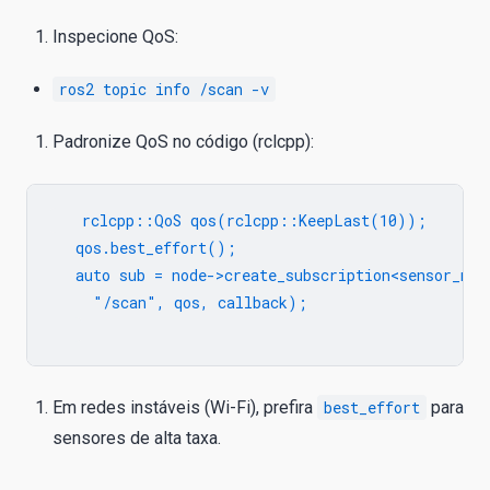
Inspecione QoS:
ros2 topic info /scan -v
Padronize QoS no código (rclcpp):
   rclcpp::QoS qos(rclcpp::KeepLast(10));

   qos.best_effort();

   auto sub = node->create_subscription<sensor_msg
     "/scan", qos, callback);

Em redes instáveis (Wi-Fi), prefira
best_effort
para
sensores de alta taxa.