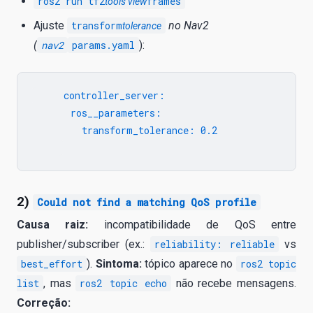
ros2 run tf2
frames
tools view
Ajuste
transform
no Nav2
tolerance
(
nav2
params.yaml
):
     controller_server:

       ros__parameters:

         transform_tolerance: 0.2

2)
Could not find a matching QoS profile
Causa raiz:
incompatibilidade de QoS entre
publisher/subscriber (ex.:
reliability: reliable
vs
best_effort
).
Sintoma:
tópico aparece no
ros2 topic
list
, mas
ros2 topic echo
não recebe mensagens.
Correção: