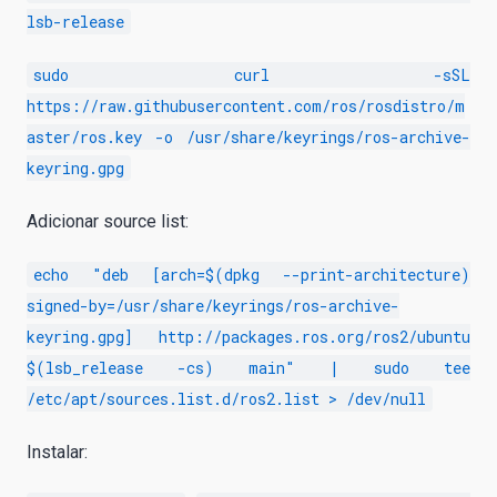
lsb-release
sudo curl -sSL
https://raw.githubusercontent.com/ros/rosdistro/m
aster/ros.key -o /usr/share/keyrings/ros-archive-
keyring.gpg
Adicionar source list:
echo "deb [arch=$(dpkg --print-architecture)
signed-by=/usr/share/keyrings/ros-archive-
keyring.gpg] http://packages.ros.org/ros2/ubuntu
$(lsb_release -cs) main" | sudo tee
/etc/apt/sources.list.d/ros2.list > /dev/null
Instalar: