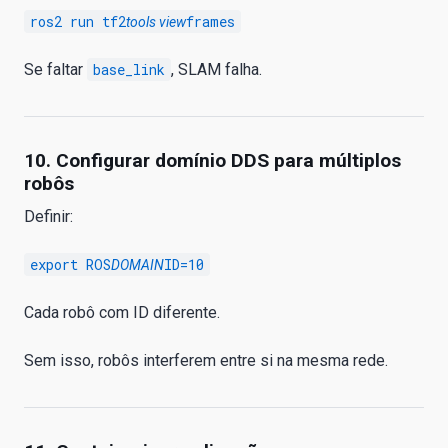
ros2 run tf2
frames
tools view
Se faltar
base_link
, SLAM falha.
10. Configurar domínio DDS para múltiplos
robôs
Definir:
export ROS
ID=10
DOMAIN
Cada robô com ID diferente.
Sem isso, robôs interferem entre si na mesma rede.