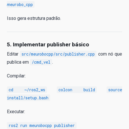
robo_cpp
meu
Isso gera estrutura padrão.
5. Implementar publisher básico
Editar
src/meu
cpp/src/publisher.cpp
com nó que
robo
publica em
/cmd_vel
.
Compilar:
cd ~/ros2_ws
colcon build
source
install/setup.bash
Executar:
ros2 run meu
cpp publisher
robo