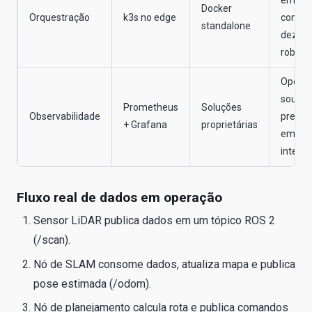
em fro
Docker
Orquestração
k3s no edge
com
standalone
dezena
robôs
Open-
source
Prometheus
Soluções
Observabilidade
preval
+ Grafana
proprietárias
em
integr
Fluxo real de dados em operação
Sensor LiDAR publica dados em um tópico ROS 2
(/scan).
Nó de SLAM consome dados, atualiza mapa e publica
pose estimada (/odom).
Nó de planejamento calcula rota e publica comandos