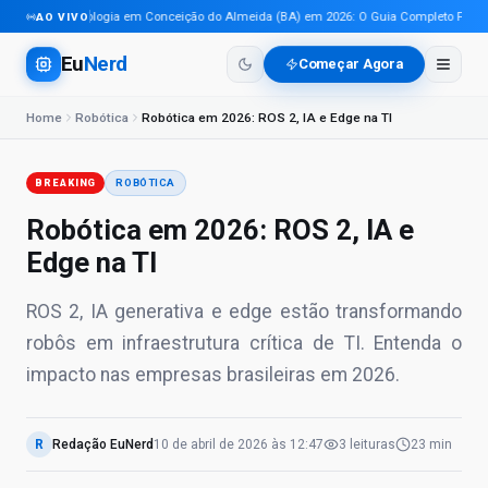
Tecnologia em Conceição do Almeida (BA) em 2026: O Guia Completo Para Pro
AO VIVO
Eu
Nerd
Começar Agora
Home
Robótica
Robótica em 2026: ROS 2, IA e Edge na TI
BREAKING
ROBÓTICA
Robótica em 2026: ROS 2, IA e
Edge na TI
ROS 2, IA generativa e edge estão transformando
robôs em infraestrutura crítica de TI. Entenda o
impacto nas empresas brasileiras em 2026.
R
Redação EuNerd
10 de abril de 2026
às
12:47
3
leituras
23 min