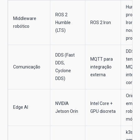
Humbl
ROS 2
produç
Middleware
Humble
ROS 2 Iron
Iron e
robótico
(LTS)
novos
projet
DDS pa
DDS (Fast
MQTT para
tempo 
DDS,
Comunicação
integração
MQTT 
Cyclone
externa
integr
DDS)
com TI
Orin d
NVIDIA
Intel Core +
em AM
Edge AI
Jetson Orin
GPU discreta
robôs
móvei
k3s cr