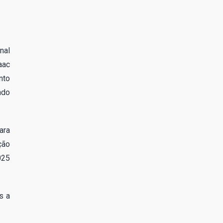
nal
aac
nto
ndo
ara
ção
025
s a