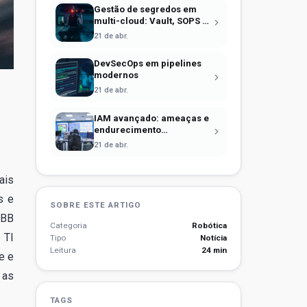
Gestão de segredos em
multi-cloud: Vault, SOPS e
identidade efêmera
21 de abr.
DevSecOps em pipelines
modernos
21 de abr.
IAM avançado: ameaças e
endurecimento
operacional
21 de abr.
ais
s e
SOBRE ESTE ARTIGO
ABB
Categoria
Robótica
 TI
Tipo
Notícia
Leitura
24 min
e e
 as
TAGS