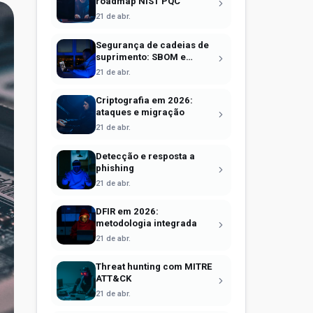
roadmap NIST PQC
21 de abr.
Segurança de cadeias de
suprimento: SBOM e
Sigstore
21 de abr.
Criptografia em 2026:
ataques e migração
21 de abr.
Detecção e resposta a
phishing
21 de abr.
DFIR em 2026:
metodologia integrada
21 de abr.
Threat hunting com MITRE
ATT&CK
21 de abr.