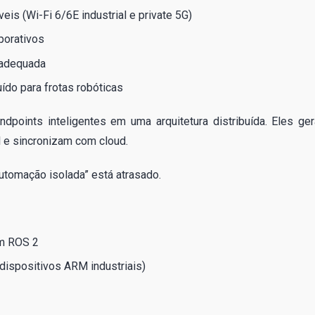
eis (Wi-Fi 6/6E industrial e private 5G)
porativos
 adequada
ído para frotas robóticas
dpoints inteligentes em uma arquitetura distribuída. Eles ge
 e sincronizam com cloud.
utomação isolada” está atrasado.
em ROS 2
 dispositivos ARM industriais)