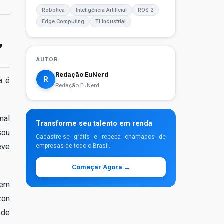
Robótica
Inteligência Artificial
ROS 2
Edge Computing
TI Industrial
,
AUTOR
Redação EuNerd
R
a é
Redação EuNerd
nal
Transforme seu talento em renda
sou
Cadastre-se grátis e receba chamados de
eve
empresas de todo o Brasil.
Começar Agora →
 em
zon
 de