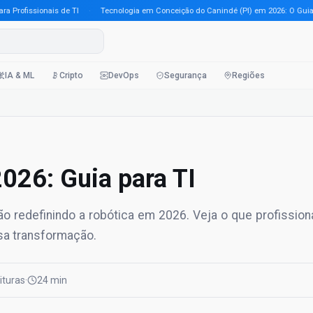
ofissionais de TI
·
Tecnologia em Conceição do Canindé (PI) em 2026: O Guia Comp
IA & ML
Cripto
DevOps
Segurança
Regiões
026: Guia para TI
o redefinindo a robótica em 2026. Veja o que profission
ssa transformação.
eituras
·
24 min