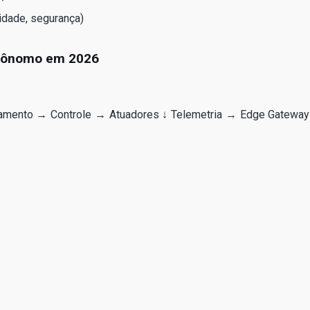
lidade, segurança)
autônomo em 2026
amento → Controle → Atuadores ↓ Telemetria → Edge Gatewa