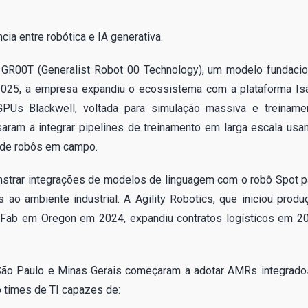
ia entre robótica e IA generativa.
 GR00T (Generalist Robot 00 Technology), um modelo fundacio
2025, a empresa expandiu o ecossistema com a plataforma Is
Us Blackwell, voltada para simulação massiva e treiname
saram a integrar pipelines de treinamento em larga escala usa
 de robôs em campo.
strar integrações de modelos de linguagem com o robô Spot p
ao ambiente industrial. A Agility Robotics, que iniciou produ
boFab em Oregon em 2024, expandiu contratos logísticos em 2
 São Paulo e Minas Gerais começaram a adotar AMRs integrado
times de TI capazes de: