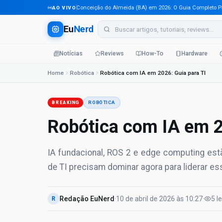
Tecnologia em Conceição do Almeida (BA) em 2026: O Guia Completo Para Pr
AO VIVO
Eu
Nerd
Notícias
Reviews
How-To
Hardware
Home
Robótica
Robótica com IA em 2026: Guia para TI
BREAKING
ROBÓTICA
Robótica com IA em 2
IA fundacional, ROS 2 e edge computing estã
de TI precisam dominar agora para liderar e
Redação EuNerd
·
10 de abril de 2026
às
10:27
·
5
l
R