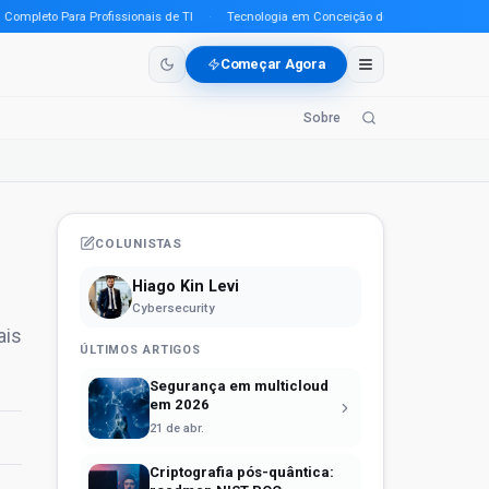
leto Para Profissionais de TI
·
Tecnologia em Conceição do Araguaia (PA) em 2026
Começar Agora
Sobre
COLUNISTAS
Hiago Kin Levi
Cybersecurity
ais
ÚLTIMOS ARTIGOS
Segurança em multicloud
em 2026
21 de abr.
Criptografia pós-quântica: