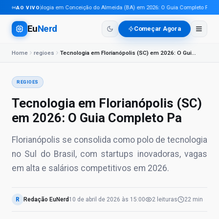
Tecnologia em Conceição do Almeida (BA) em 2026: O Guia Completo Para Pro
AO VIVO
Eu
Nerd
Começar Agora
Home
regioes
Tecnologia em Florianópolis (SC) em 2026: O Guia Completo Pa
REGIOES
Tecnologia em Florianópolis (SC)
em 2026: O Guia Completo Pa
Florianópolis se consolida como polo de tecnologia
no Sul do Brasil, com startups inovadoras, vagas
em alta e salários competitivos em 2026.
R
Redação EuNerd
10 de abril de 2026
às
15:00
2
leituras
22 min