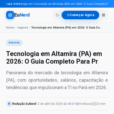
Tecnologia em Conceição do Almeida (BA) em 2026: O Guia Completo Para Pro
AO VIVO
Eu
Nerd
Começar Agora
Home
regioes
Tecnologia em Altamira (PA) em 2026: O Guia Completo Para Pr
REGIOES
Tecnologia em Altamira (PA) em
2026: O Guia Completo Para Pr
Panorama do mercado de tecnologia em Altamira
(PA), com oportunidades, salários, capacitação e
tendências que impulsionam a TI no Pará em 2026.
R
Redação EuNerd
12 de abril de 2026
às
08:01
9
leituras
23 min