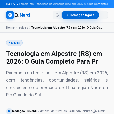
Tecnologia em Conceição do Almeida (BA) em 2026: O Guia Completo Para Pr
AO VIVO
Eu
Nerd
Começar Agora
Home
regioes
Tecnologia em Alpestre (RS) em 2026: O Guia Completo Para Pr
REGIOES
Tecnologia em Alpestre (RS) em
2026: O Guia Completo Para Pr
Panorama da tecnologia em Alpestre (RS) em 2026,
com tendências, oportunidades, salários e
crescimento do mercado de TI na região Norte do
Rio Grande do Sul.
R
Redação EuNerd
12 de abril de 2026
às
04:01
6
leituras
24 min