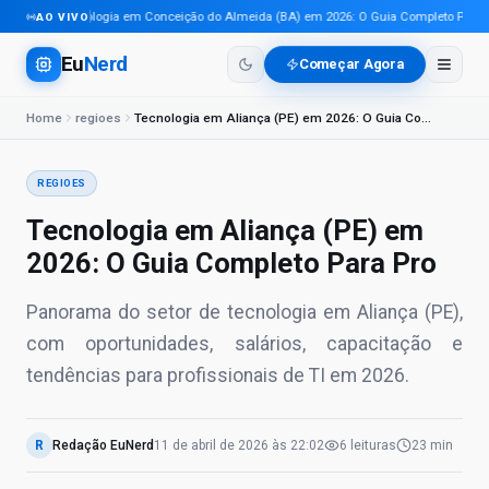
Tecnologia em Conceição do Almeida (BA) em 2026: O Guia Completo Para Pro
AO VIVO
Eu
Nerd
Começar Agora
Home
regioes
Tecnologia em Aliança (PE) em 2026: O Guia Completo Para Pro
REGIOES
Tecnologia em Aliança (PE) em
2026: O Guia Completo Para Pro
Panorama do setor de tecnologia em Aliança (PE),
com oportunidades, salários, capacitação e
tendências para profissionais de TI em 2026.
R
Redação EuNerd
11 de abril de 2026
às
22:02
6
leituras
23 min