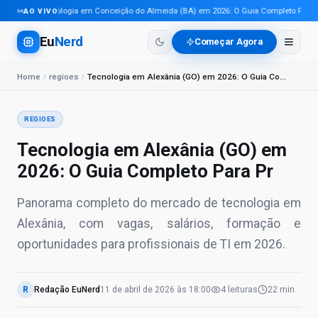
Tecnologia em Conceição do Almeida (BA) em 2026: O Guia Completo Para Pro
AO VIVO
Eu
Nerd
Começar Agora
Home
regioes
Tecnologia em Alexânia (GO) em 2026: O Guia Completo Para Pr
REGIOES
Tecnologia em Alexânia (GO) em
2026: O Guia Completo Para Pr
Panorama completo do mercado de tecnologia em
Alexânia, com vagas, salários, formação e
oportunidades para profissionais de TI em 2026.
R
Redação EuNerd
11 de abril de 2026
às
18:00
4
leituras
22 min