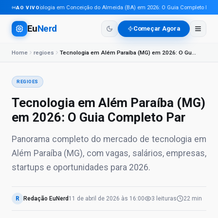
Tecnologia em Conceição do Almeida (BA) em 2026: O Guia Completo Para Pr
AO VIVO
Eu
Nerd
Começar Agora
Home
regioes
Tecnologia em Além Paraíba (MG) em 2026: O Guia Completo Par
REGIOES
Tecnologia em Além Paraíba (MG)
em 2026: O Guia Completo Par
Panorama completo do mercado de tecnologia em
Além Paraíba (MG), com vagas, salários, empresas,
startups e oportunidades para 2026.
R
Redação EuNerd
11 de abril de 2026
às
16:00
3
leituras
22 min