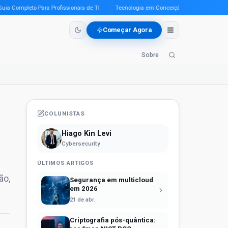
Completo Para Profissionais de TI
·
Tecnologia em Conceição do Araguaia (PA) em 
Começar Agora
Sobre
COLUNISTAS
Hiago Kin Levi
Cybersecurity
ÚLTIMOS ARTIGOS
ão,
Segurança em multicloud
em 2026
21 de abr.
Criptografia pós-quântica: