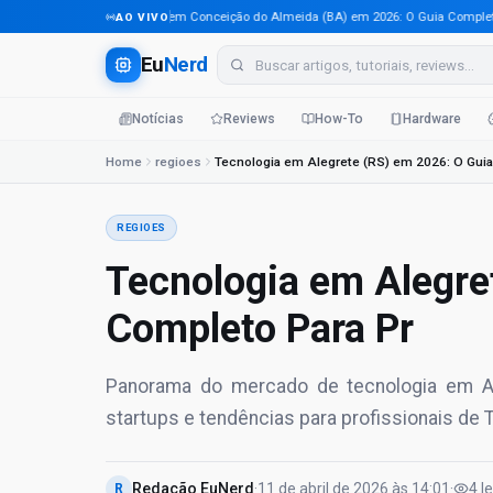
Tecnologia em Conceição do Almeida (BA) em 2026: O Guia Completo Par
AO VIVO
Eu
Nerd
Notícias
Reviews
How-To
Hardware
Home
regioes
REGIOES
Tecnologia em Alegre
Completo Para Pr
Panorama do mercado de tecnologia em Al
startups e tendências para profissionais de T
Redação EuNerd
·
11 de abril de 2026
às
14:01
·
4
l
R