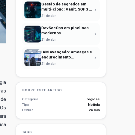
Gestão de segredos em
multi-cloud: Vault, SOPS e
identidade efêmera
21 de abr.
DevSecOps em pipelines
modernos
21 de abr.
IAM avançado: ameaças e
endurecimento
operacional
21 de abr.
gia
ras
SOBRE ESTE ARTIGO
 de
Categoria
regioes
Tipo
Notícia
 Os
Leitura
24 min
ara
isa
TAGS