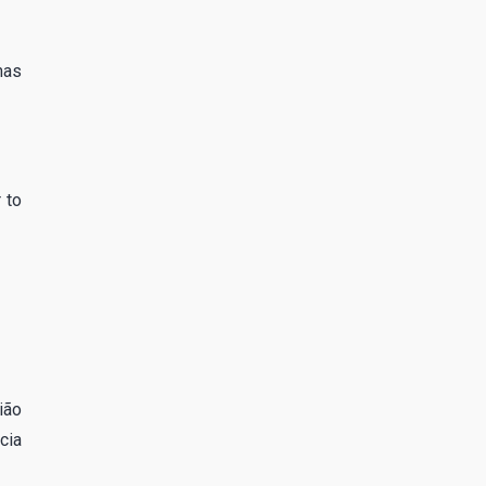
mas
 to
ião
cia