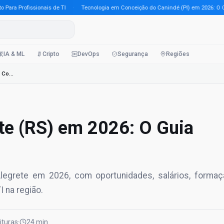
a Profissionais de TI
·
Tecnologia em Conceição do Canindé (PI) em 2026: O Guia 
IA & ML
Cripto
DevOps
Segurança
Regiões
Tecnologia em Alegrete (RS) em 2026: O Guia Completo Para Pr
te (RS) em 2026: O Guia
egrete em 2026, com oportunidades, salários, formaç
I na região.
eituras
·
24 min