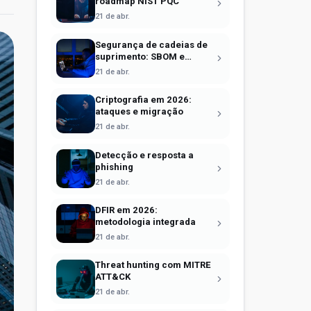
roadmap NIST PQC
21 de abr.
Segurança de cadeias de
suprimento: SBOM e
Sigstore
21 de abr.
Criptografia em 2026:
ataques e migração
21 de abr.
Detecção e resposta a
phishing
21 de abr.
DFIR em 2026:
metodologia integrada
21 de abr.
Threat hunting com MITRE
ATT&CK
21 de abr.