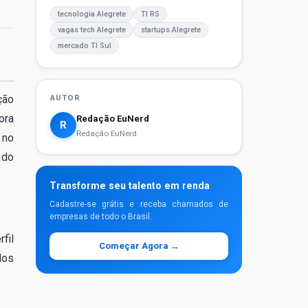
tecnologia Alegrete
TI RS
vagas tech Alegrete
startups Alegrete
mercado TI Sul
ção
AUTOR
ora
Redação EuNerd
R
Redação EuNerd
 no
 do
Transforme seu talento em renda
Cadastre-se grátis e receba chamados de
empresas de todo o Brasil.
fil
Começar Agora →
dos