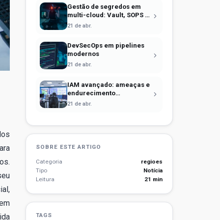
Gestão de segredos em
multi-cloud: Vault, SOPS e
identidade efêmera
21 de abr.
DevSecOps em pipelines
modernos
21 de abr.
IAM avançado: ameaças e
endurecimento
operacional
21 de abr.
los
ara
SOBRE ESTE ARTIGO
os.
Categoria
regioes
Tipo
Notícia
seu
Leitura
21 min
al,
 em
TAGS
ida