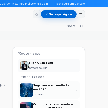
Completo Para Profissionais de TI
·
Tecnologia em Conceição do Araguaia (PA) em 
Começar Agora
Sobre
COLUNISTAS
Hiago Kin Levi
Cybersecurity
ÚLTIMOS ARTIGOS
ups
Segurança em multicloud
em 2026
21 de abr.
Criptografia pós-quântica: