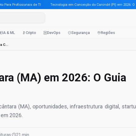
a Profissionais de TI
·
Tecnologia em Conceição do Canindé (PI) em 2026: O Guia 
IA & ML
Cripto
DevOps
Segurança
Regiões
Tecnologia em Alcântara (MA) em 2026: O Guia Completo Para P
ara (MA) em 2026: O Guia
tara (MA), oportunidades, infraestrutura digital, start
r em 2026.
eituras
·
21 min