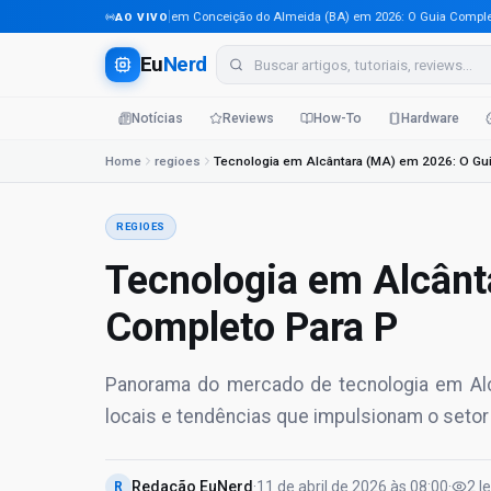
Tecnologia em Conceição do Almeida (BA) em 2026: O Guia Completo Par
AO VIVO
Eu
Nerd
Notícias
Reviews
How-To
Hardware
Home
regioes
REGIOES
Tecnologia em Alcânt
Completo Para P
Panorama do mercado de tecnologia em Alcân
locais e tendências que impulsionam o seto
Redação EuNerd
·
11 de abril de 2026
às
08:00
·
2
l
R