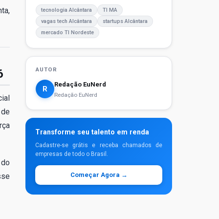
ta,
tecnologia Alcântara
TI MA
vagas tech Alcântara
startups Alcântara
mercado TI Nordeste
AUTOR
6
Redação EuNerd
R
Redação EuNerd
ial
 de
rça
Transforme seu talento em renda
Cadastre-se grátis e receba chamados de
empresas de todo o Brasil.
 do
Começar Agora →
sse