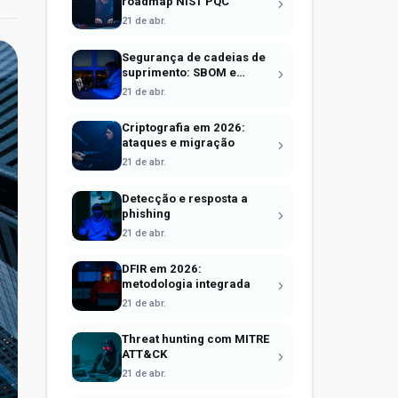
roadmap NIST PQC
21 de abr.
Segurança de cadeias de
suprimento: SBOM e
Sigstore
21 de abr.
Criptografia em 2026:
ataques e migração
21 de abr.
Detecção e resposta a
phishing
21 de abr.
DFIR em 2026:
metodologia integrada
21 de abr.
Threat hunting com MITRE
ATT&CK
21 de abr.