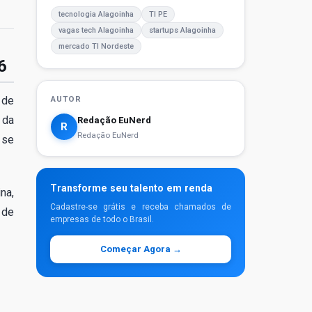
tecnologia Alagoinha
TI PE
vagas tech Alagoinha
startups Alagoinha
mercado TI Nordeste
6
 de
AUTOR
 da
Redação EuNerd
R
Redação EuNerd
 se
Transforme seu talento em renda
na,
Cadastre-se grátis e receba chamados de
 de
empresas de todo o Brasil.
Começar Agora →