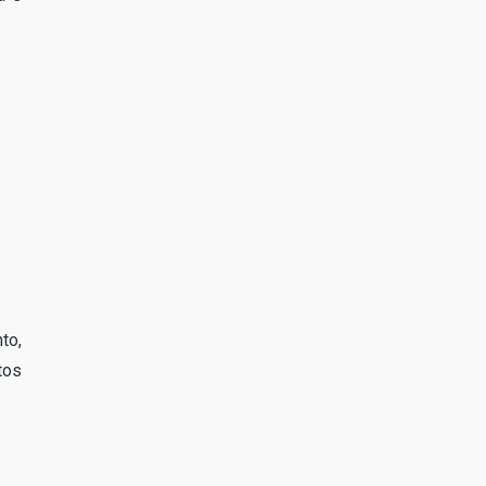
to,
tos