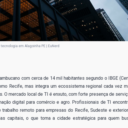
tecnologia em Alagoinha PE | EuNerd
nambucano com cerca de 14 mil habitantes segundo o IBGE (Ce
como Recife, mas integra um ecossistema regional cada vez m
ns. O mercado local de TI é enxuto, com forte presença de serviç
ação digital para comércio e agro. Profissionais de TI encont
 trabalho remoto para empresas do Recife, Sudeste e exterior
 das capitais, o que torna a cidade estratégica para quem bu