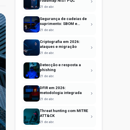
roadmap NIST PQC
21 de abr.
Segurança de cadeias de
suprimento: SBOM e
Sigstore
21 de abr.
Criptografia em 2026:
ataques e migração
21 de abr.
Detecção e resposta a
phishing
21 de abr.
DFIR em 2026:
metodologia integrada
21 de abr.
Threat hunting com MITRE
ATT&CK
21 de abr.