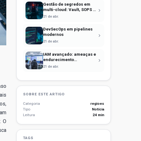
Gestão de segredos em
multi-cloud: Vault, SOPS e
identidade efêmera
21 de abr.
DevSecOps em pipelines
modernos
21 de abr.
IAM avançado: ameaças e
endurecimento
operacional
21 de abr.
nso
ais
SOBRE ESTE ARTIGO
os,
Categoria
regioes
Tipo
Notícia
ram
Leitura
24 min
. O
sca
TAGS