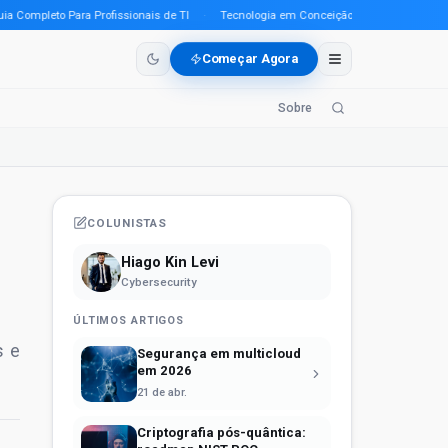
mpleto Para Profissionais de TI
·
Tecnologia em Conceição do Araguaia (PA) em 20
Começar Agora
Sobre
COLUNISTAS
Hiago Kin Levi
Cybersecurity
ÚLTIMOS ARTIGOS
s e
Segurança em multicloud
em 2026
21 de abr.
Criptografia pós-quântica: