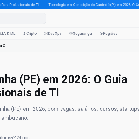
Profissionais de TI
·
Tecnologia em Conceição do Canindé (PI) em 2026: O Guia Co
IA & ML
Cripto
DevOps
Segurança
Regiões
Tecnologia em Alagoinha (PE) em 2026: O Guia Completo Para Profissionais de TI
nha (PE) em 2026: O Guia
ionais de TI
ha (PE) em 2026, com vagas, salários, cursos, startup
rnambucano.
eituras
·
24 min