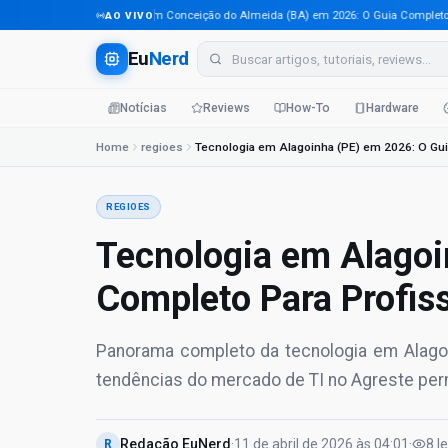
Tecnologia em Conceição do Almeida (BA) em 2026: O Guia Completo Para 
AO VIVO
Eu
Nerd
Notícias
Reviews
How-To
Hardware
Home
regioes
REGIOES
Tecnologia em Alagoi
Completo Para Profiss
Panorama completo da tecnologia em Alagoin
tendências do mercado de TI no Agreste pe
Redação EuNerd
·
11 de abril de 2026
às
04:01
·
8
l
R