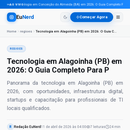
Tecnologia em Conceição do Almeida (BA) em 2026: O Guia Completo Para Pro
AO VIVO
Eu
Nerd
Começar Agora
Home
regioes
Tecnologia em Alagoinha (PB) em 2026: O Guia Completo Para P
REGIOES
Tecnologia em Alagoinha (PB) em
2026: O Guia Completo Para P
Panorama da tecnologia em Alagoinha (PB) em
2026, com oportunidades, infraestrutura digital,
startups e capacitação para profissionais de TI
locais qualificados.
R
Redação EuNerd
11 de abril de 2026
às
04:00
7
leituras
24 min