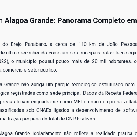
m Alagoa Grande: Panorama Completo em
ião do Brejo Paraibano, a cerca de 110 km de João Pesso
e último reconhecido como um dos principais polos tecnológi
2), o município possui pouco mais de 28 mil habitantes, 
 comércio e setor público.
goa Grande não abriga um parque tecnológico estruturado nem
ica registradas como sede principal. Dados da Receita Federa
presas locais enquadra-se como MEI ou microempresa voltad
classificadas sob CNAEs ligados a desenvolvimento de softwa
uma fração pequena do total de CNPJs ativos.
lagoa Grande isoladamente não reflete a realidade prática 