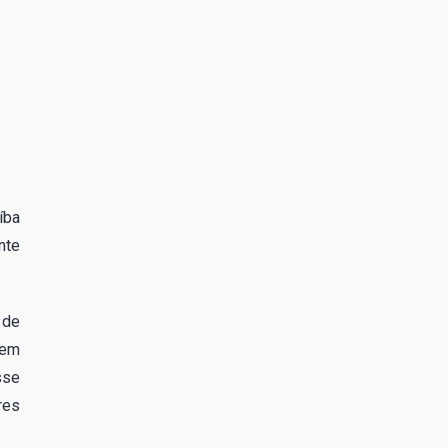
íba
nte
 de
 em
sse
res