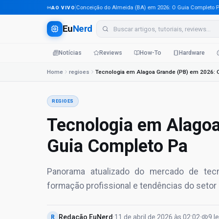
Tecnologia em Conceição do Almeida (BA) em 2026: O Guia Completo Para Pr
AO VIVO
Eu
Nerd
Notícias
Reviews
How-To
Hardware
Home
regioes
REGIOES
Tecnologia em Alagoa
Guia Completo Pa
Panorama atualizado do mercado de tecno
formação profissional e tendências do setor
Redação EuNerd
·
11 de abril de 2026
às
02:02
·
9
l
R