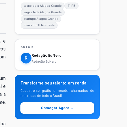
tecnologia Alagoa Grande
TI PB
vagas tech Alagoa Grande
startups Alagoa Grande
mercado TI Nordeste
a e
AUTOR
cos
Redação EuNerd
com
R
Redação EuNerd
 um
Transforme seu talento em renda
l e
Cadastre-se grátis e receba chamados de
a a
empresas de todo o Brasil.
re,
Começar Agora →
dos