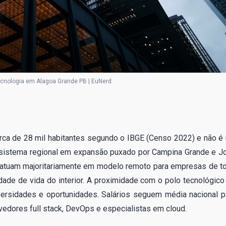
cnologia em Alagoa Grande PB | EuNerd
erca de 28 mil habitantes segundo o IBGE (Censo 2022) e não é
ossistema regional em expansão puxado por Campina Grande e J
e atuam majoritariamente em modelo remoto para empresas de t
idade de vida do interior. A proximidade com o polo tecnológico
versidades e oportunidades. Salários seguem média nacional p
edores full stack, DevOps e especialistas em cloud.