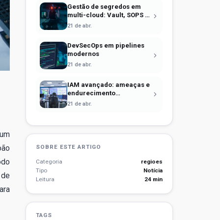
Gestão de segredos em
multi-cloud: Vault, SOPS e
identidade efêmera
21 de abr.
DevSecOps em pipelines
modernos
21 de abr.
IAM avançado: ameaças e
endurecimento
operacional
21 de abr.
 um
oão
SOBRE ESTE ARTIGO
odo
Categoria
regioes
Tipo
Notícia
 de
Leitura
24 min
ara
TAGS