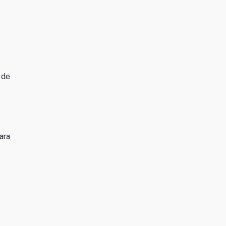
 de
ara