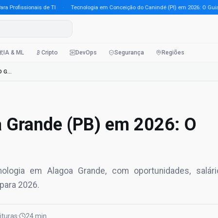
ofissionais de TI
·
Tecnologia em Conceição do Canindé (PI) em 2026: O Guia Comp
IA & ML
Cripto
DevOps
Segurança
Regiões
Tecnologia em Alagoa Grande (PB) em 2026: O Guia Completo Pa
 Grande (PB) em 2026: O
logia em Alagoa Grande, com oportunidades, salári
 para 2026.
eituras
·
24 min