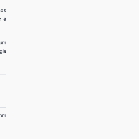
nos
r é
 um
gia
com