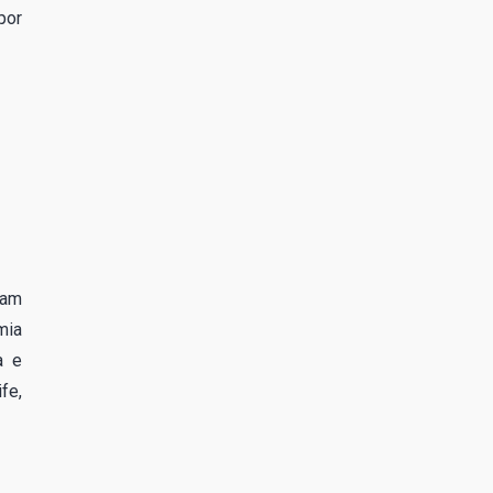
por
uam
mia
a e
fe,