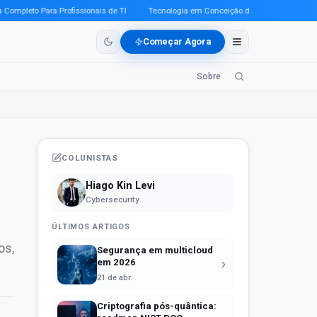
leto Para Profissionais de TI
·
Tecnologia em Conceição do Araguaia (PA) em 2026
Começar Agora
Sobre
COLUNISTAS
Hiago Kin Levi
Cybersecurity
ÚLTIMOS ARTIGOS
os,
Segurança em multicloud
em 2026
21 de abr.
Criptografia pós-quântica: