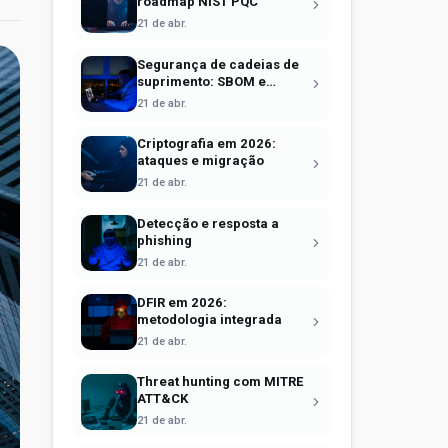
roadmap NIST PQC
21 de abr.
Segurança de cadeias de
suprimento: SBOM e
Sigstore
21 de abr.
Criptografia em 2026:
ataques e migração
21 de abr.
Detecção e resposta a
phishing
21 de abr.
DFIR em 2026:
metodologia integrada
21 de abr.
Threat hunting com MITRE
ATT&CK
21 de abr.