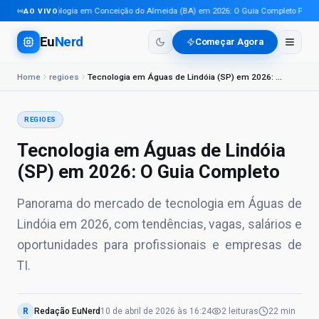
Tecnologia em Conceição do Almeida (BA) em 2026: O Guia Completo Para Pro
AO VIVO
Eu
Nerd
Começar Agora
Home
regioes
Tecnologia em Águas de Lindóia (SP) em 2026: O Guia Completo
REGIOES
Tecnologia em Águas de Lindóia
(SP) em 2026: O Guia Completo
Panorama do mercado de tecnologia em Águas de
Lindóia em 2026, com tendências, vagas, salários e
oportunidades para profissionais e empresas de
TI.
R
Redação EuNerd
10 de abril de 2026
às
16:24
2
leituras
22 min