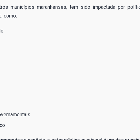
ros municípios maranhenses, tem sido impactada por políti
o, como:
de
overnamentais
ico