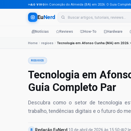
Tecnologia em Conceição do Almeida (BA) em 2026: O Guia Completo Para 
AO VIVO
Eu
Nerd
Notícias
Reviews
How-To
Hardware
Home
regioes
REGIOES
Tecnologia em Afons
Guia Completo Par
Descubra como o setor de tecnologia es
trabalho, tendências digitais e o futuro do me
Redação EuNerd
·
10 de abril de 2026
às
15:50
·
2
l
R