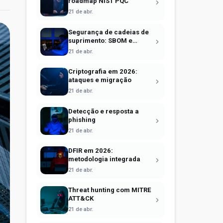
roadmap NIST PQC
21 de abr.
Segurança de cadeias de
suprimento: SBOM e
Sigstore
21 de abr.
Criptografia em 2026:
ataques e migração
21 de abr.
Detecção e resposta a
phishing
21 de abr.
DFIR em 2026:
metodologia integrada
21 de abr.
Threat hunting com MITRE
ATT&CK
21 de abr.