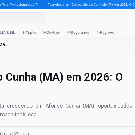
Profissionais de TI
·
Tecnologia em Conceição do Canindé (PI) em 2026: O Guia C
IA & ML
Cripto
DevOps
Segurança
Regiões
Tecnologia em Afonso Cunha (MA) em 2026: O Guia Completo Par
o Cunha (MA) em 2026: O
tá crescendo em Afonso Cunha (MA), oportunidades
rcado tech local.
eituras
·
24 min