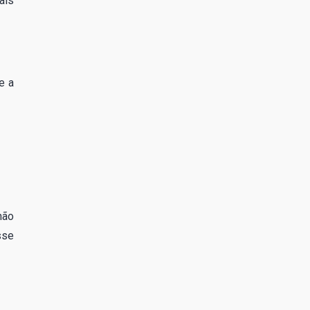
ais
e a
hão
sse