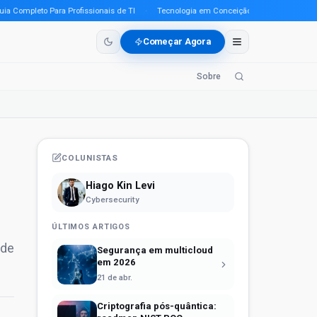
ompleto Para Profissionais de TI
·
Tecnologia em Conceição do Araguaia (PA) em 2
Começar Agora
Sobre
COLUNISTAS
Hiago Kin Levi
Cybersecurity
ÚLTIMOS ARTIGOS
 de
Segurança em multicloud
em 2026
21 de abr.
Criptografia pós-quântica: