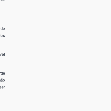
 de
des
vel
rga
não
ser