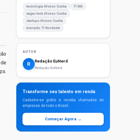
tecnologia Afonso Cunha
TI MA
vagas tech Afonso Cunha
startups Afonso Cunha
mercado TI Nordeste
AUTOR
ção
Redação EuNerd
 de
R
Redação EuNerd
ps.
Transforme seu talento em renda
Cadastre-se grátis e receba chamados de
empresas de todo o Brasil.
Começar Agora →