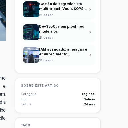
Gestão de segredos em
multi-cloud: Vault, SOPS e
identidade efêmera
21 de abr.
DevSecOps em pipelines
modernos
21 de abr.
IAM avançado: ameaças e
endurecimento
operacional
21 de abr.
nto
o e
SOBRE ESTE ARTIGO
em.
Categoria
regioes
Tipo
Notícia
dia
Leitura
24 min
lho
ção
TAGS