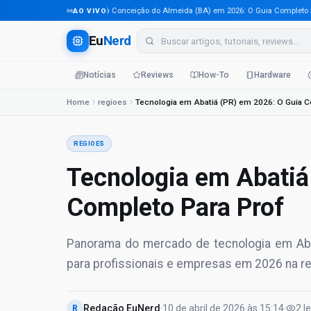
Tecnologia em Conceição do Almeida (BA) em 2026: O Guia Completo Para P
AO VIVO
Eu
Nerd
Notícias
Reviews
How-To
Hardware
Home
regioes
REGIOES
Tecnologia em Abatiá
Completo Para Prof
Panorama do mercado de tecnologia em Abat
para profissionais e empresas em 2026 na reg
Redação EuNerd
·
10 de abril de 2026
às
15:14
·
2
l
R