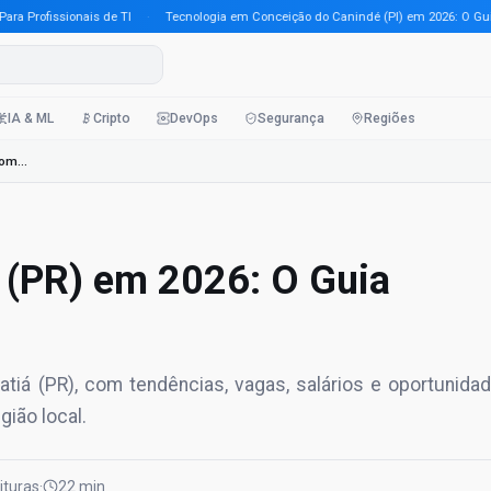
rofissionais de TI
·
Tecnologia em Conceição do Canindé (PI) em 2026: O Guia Com
IA & ML
Cripto
DevOps
Segurança
Regiões
Tecnologia em Abatiá (PR) em 2026: O Guia Completo Para Prof
 (PR) em 2026: O Guia
iá (PR), com tendências, vagas, salários e oportunida
ião local.
eituras
·
22 min