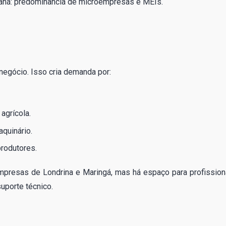
araná: predominância de microempresas e MEIs.
egócio. Isso cria demanda por:
agrícola.
aquinário.
produtores.
mpresas de Londrina e Maringá, mas há espaço para profission
uporte técnico.