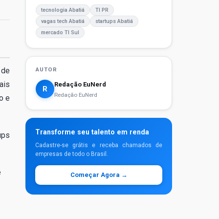
tecnologia Abatiá
TI PR
vagas tech Abatiá
startups Abatiá
mercado TI Sul
 de
AUTOR
ais
Redação EuNerd
R
Redação EuNerd
o e
Transforme seu talento em renda
ups
Cadastre-se grátis e receba chamados de
empresas de todo o Brasil.
e
Começar Agora →