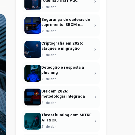
roadmap NIST PQC
21 de abr.
Segurança de cadeias de
suprimento: SBOM e
Sigstore
21 de abr.
Criptografia em 2026:
ataques e migração
21 de abr.
Detecção e resposta a
phishing
21 de abr.
DFIR em 2026:
metodologia integrada
21 de abr.
Threat hunting com MITRE
ATT&CK
21 de abr.