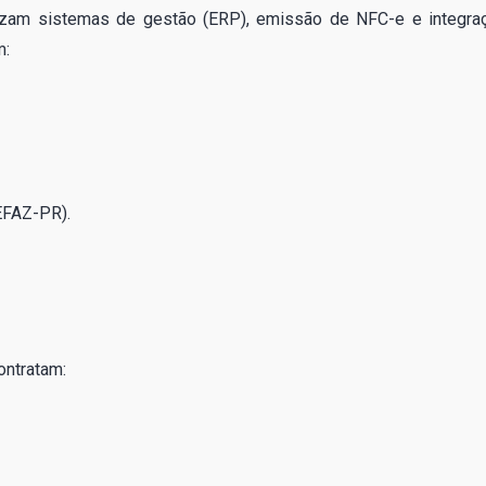
ilizam sistemas de gestão (ERP), emissão de NFC-e e integra
m:
EFAZ-PR).
ontratam: