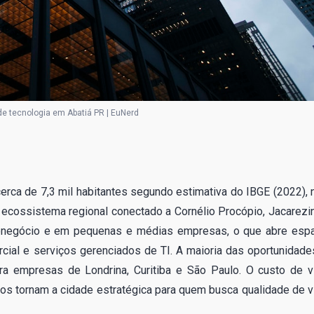
e tecnologia em Abatiá PR | EuNerd
erca de 7,3 mil habitantes segundo estimativa do IBGE (2022), 
m ecossistema regional conectado a Cornélio Procópio, Jacarezi
gronegócio e em pequenas e médias empresas, o que abre esp
cial e serviços gerenciados de TI. A maioria das oportunidade
ara empresas de Londrina, Curitiba e São Paulo. O custo de v
ios tornam a cidade estratégica para quem busca qualidade de v