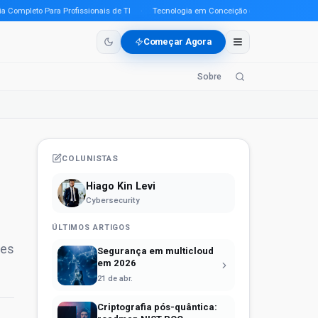
pleto Para Profissionais de TI
·
Tecnologia em Conceição do Araguaia (PA) em 202
Começar Agora
Sobre
COLUNISTAS
Hiago Kin Levi
Cybersecurity
ÚLTIMOS ARTIGOS
des
Segurança em multicloud
em 2026
21 de abr.
Criptografia pós-quântica: