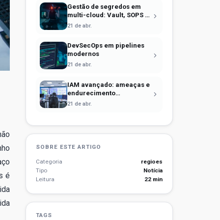
Gestão de segredos em
multi-cloud: Vault, SOPS e
identidade efêmera
21 de abr.
DevSecOps em pipelines
modernos
21 de abr.
IAM avançado: ameaças e
endurecimento
operacional
21 de abr.
não
nho
SOBRE ESTE ARTIGO
aço
Categoria
regioes
Tipo
Notícia
s é
Leitura
22 min
ida
ida
TAGS