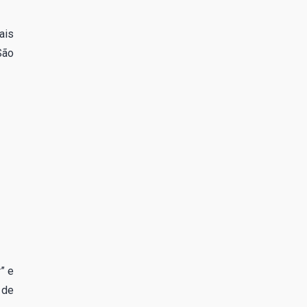
ais
São
” e
 de