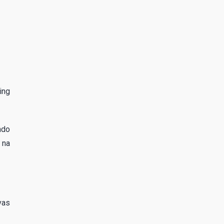
ing
ndo
 na
vas