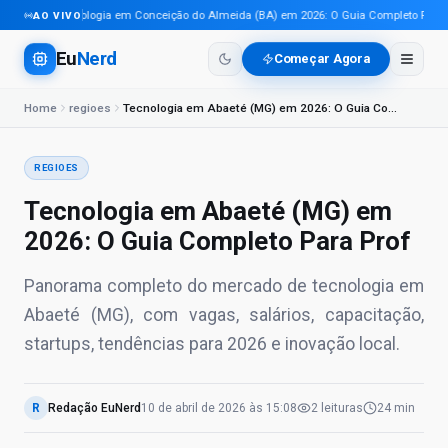
Tecnologia em Conceição do Almeida (BA) em 2026: O Guia Completo Para Pr
AO VIVO
Eu
Nerd
Começar Agora
Home
regioes
Tecnologia em Abaeté (MG) em 2026: O Guia Completo Para Prof
REGIOES
Tecnologia em Abaeté (MG) em
2026: O Guia Completo Para Prof
Panorama completo do mercado de tecnologia em
Abaeté (MG), com vagas, salários, capacitação,
startups, tendências para 2026 e inovação local.
R
Redação EuNerd
10 de abril de 2026
às
15:08
2
leituras
24 min