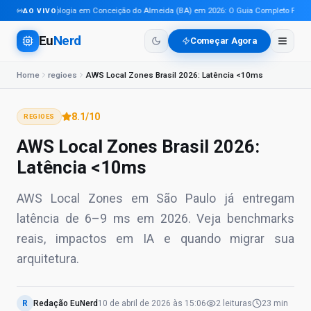
Tecnologia em Conceição do Almeida (BA) em 2026: O Guia Completo Para Pro
AO VIVO
Eu
Nerd
Começar Agora
Home
regioes
AWS Local Zones Brasil 2026: Latência <10ms
8.1
/10
REGIOES
AWS Local Zones Brasil 2026:
Latência <10ms
AWS Local Zones em São Paulo já entregam
latência de 6–9 ms em 2026. Veja benchmarks
reais, impactos em IA e quando migrar sua
arquitetura.
R
Redação EuNerd
10 de abril de 2026
às
15:06
2
leituras
23 min