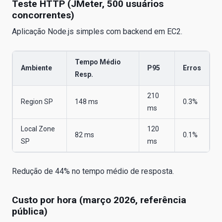
Teste HTTP (JMeter, 500 usuários
concorrentes)
Aplicação Node.js simples com backend em EC2.
Tempo Médio
Ambiente
P95
Erros
Resp.
210
Region SP
148 ms
0.3%
ms
Local Zone
120
82 ms
0.1%
SP
ms
Redução de 44% no tempo médio de resposta.
Custo por hora (março 2026, referência
pública)