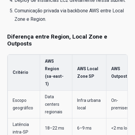
Deploy de instâncias EC2 diretamente nessa subnet.
Comunicação privada via backbone AWS entre Local
Zone e Region.
Diferença entre Region, Local Zone e
Outposts
AWS
Region
AWS Local
AWS
Critério
(sa-east-
Zone SP
Outposts
1)
Data
Escopo
Infra urbana
On-
centers
geográfico
local
premises
regionais
Latência
18–22 ms
6–9 ms
<2 ms local
intra-SP