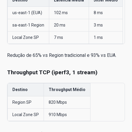
Destino
Latência Média
Jitter Médio
us-east-1 (EUA)
102 ms
8 ms
sa-east-1 Region
20 ms
3 ms
Local Zone SP
7 ms
1 ms
Redução de 65% vs Region tradicional e 93% vs EUA.
Throughput TCP (iperf3, 1 stream)
Destino
Throughput Médio
Region SP
820 Mbps
Local Zone SP
910 Mbps