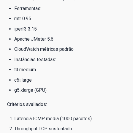
Ferramentas:
mtr 0.95
iperf3 3.15
Apache JMeter 5.6
CloudWatch métricas padrão
Instâncias testadas:
t3.medium
c6i.large
g5.xlarge (GPU)
Critérios avaliados:
Latência ICMP média (1000 pacotes).
Throughput TCP sustentado.