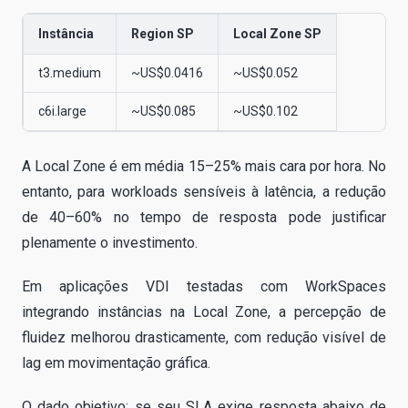
Instância
Region SP
Local Zone SP
t3.medium
~US$0.0416
~US$0.052
c6i.large
~US$0.085
~US$0.102
A Local Zone é em média 15–25% mais cara por hora. No
entanto, para workloads sensíveis à latência, a redução
de 40–60% no tempo de resposta pode justificar
plenamente o investimento.
Em aplicações VDI testadas com WorkSpaces
integrando instâncias na Local Zone, a percepção de
fluidez melhorou drasticamente, com redução visível de
lag em movimentação gráfica.
O dado objetivo: se seu SLA exige resposta abaixo de