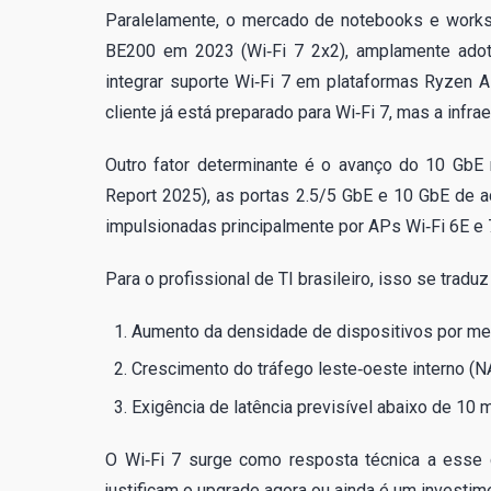
Paralelamente, o mercado de notebooks e workst
BE200 em 2023 (Wi‑Fi 7 2x2), amplamente ado
integrar suporte Wi‑Fi 7 em plataformas Ryzen A
cliente já está preparado para Wi‑Fi 7, mas a infr
Outro fator determinante é o avanço do 10 GbE 
Report 2025), as portas 2.5/5 GbE e 10 GbE de 
impulsionadas principalmente por APs Wi‑Fi 6E e 
Para o profissional de TI brasileiro, isso se tra
Aumento da densidade de dispositivos por me
Crescimento do tráfego leste‑oeste interno (NA
Exigência de latência previsível abaixo de 10 
O Wi‑Fi 7 surge como resposta técnica a esse c
justificam o upgrade agora ou ainda é um investi