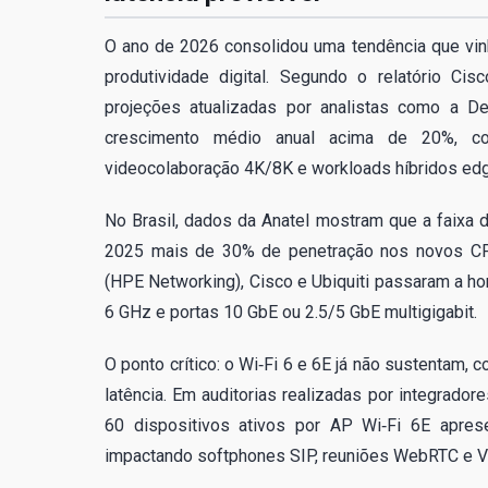
O ano de 2026 consolidou uma tendência que vinha
produtividade digital. Segundo o relatório Ci
projeções atualizadas por analistas como a De
crescimento médio anual acima de 20%, co
videocolaboração 4K/8K e workloads híbridos edg
No Brasil, dados da Anatel mostram que a faixa d
2025 mais de 30% de penetração nos novos CPE
(HPE Networking), Cisco e Ubiquiti passaram a ho
6 GHz e portas 10 GbE ou 2.5/5 GbE multigigabit.
O ponto crítico: o Wi‑Fi 6 e 6E já não sustentam,
latência. Em auditorias realizadas por integra
60 dispositivos ativos por AP Wi‑Fi 6E apres
impactando softphones SIP, reuniões WebRTC e V