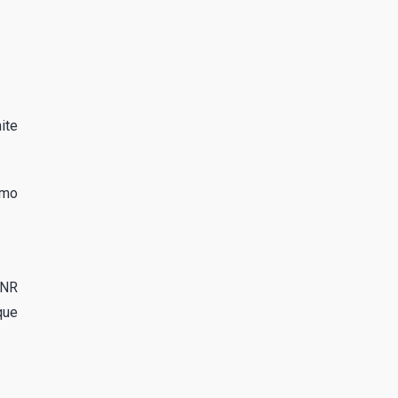
ite
smo
SNR
que