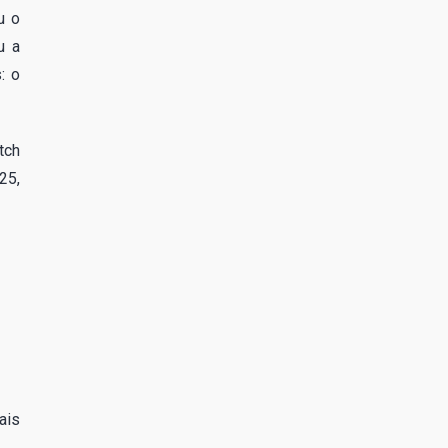
u o
u a
: o
tch
25,
ais