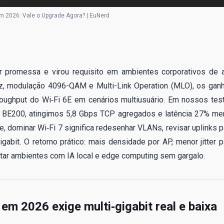
em 2026: Vale o Upgrade Agora? | EuNerd
 promessa e virou requisito em ambientes corporativos de a
, modulação 4096-QAM e Multi-Link Operation (MLO), os gan
roughput do Wi‑Fi 6E em cenários multiusuário. Em nossos tes
BE200, atingimos 5,8 Gbps TCP agregados e latência 27% me
e, dominar Wi‑Fi 7 significa redesenhar VLANs, revisar uplinks p
gabit. O retorno prático: mais densidade por AP, menor jitter p
tar ambientes com IA local e edge computing sem gargalo.
em 2026 exige multi‑gigabit real e baixa