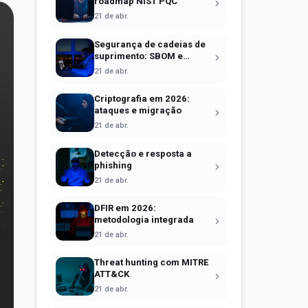
roadmap NIST PQC
21 de abr.
Segurança de cadeias de
suprimento: SBOM e
Sigstore
21 de abr.
Criptografia em 2026:
ataques e migração
21 de abr.
Detecção e resposta a
phishing
21 de abr.
DFIR em 2026:
metodologia integrada
21 de abr.
Threat hunting com MITRE
ATT&CK
21 de abr.