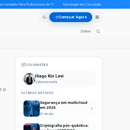
mpleto Para Profissionais de TI
·
Tecnologia em Conceição do Araguaia (PA) em 20
Começar Agora
Sobre
COLUNISTAS
Hiago Kin Levi
Cybersecurity
e o
ÚLTIMOS ARTIGOS
Segurança em multicloud
em 2026
21 de abr.
Criptografia pós-quântica: