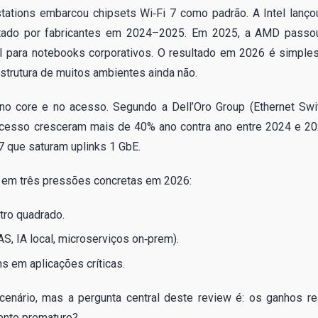
ations embarcou chipsets Wi‑Fi 7 como padrão. A Intel lanço
tado por fabricantes em 2024–2025. Em 2025, a AMD passo
I para notebooks corporativos. O resultado em 2026 é simples
aestrutura de muitos ambientes ainda não.
no core e no acesso. Segundo a Dell’Oro Group (Ethernet Swi
acesso cresceram mais de 40% ano contra ano entre 2024 e 20
7 que saturam uplinks 1 GbE.
duz em três pressões concretas em 2026:
tro quadrado.
S, IA local, microserviços on‑prem).
ms em aplicações críticas.
enário, mas a pergunta central deste review é: os ganhos re
mento prematuro?