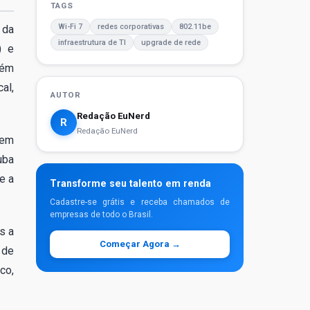
TAGS
Wi-Fi 7
redes corporativas
802.11be
 da
infraestrutura de TI
upgrade de rede
) e
tém
al,
AUTOR
Redação EuNerd
R
Redação EuNerd
 em
uba
e a
Transforme seu talento em renda
Cadastre-se grátis e receba chamados de
empresas de todo o Brasil.
s a
Começar Agora →
 de
co,