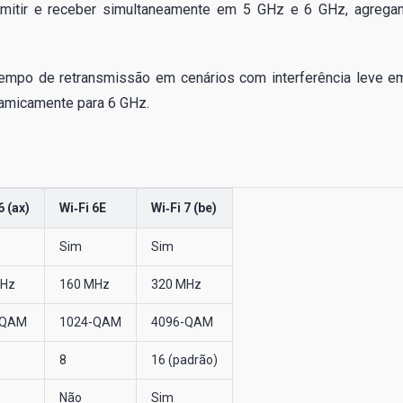
ansmitir e receber simultaneamente em 5 GHz e 6 GHz, agrega
empo de retransmissão em cenários com interferência leve e
inamicamente para 6 GHz.
6 (ax)
Wi‑Fi 6E
Wi‑Fi 7 (be)
Sim
Sim
MHz
160 MHz
320 MHz
-QAM
1024-QAM
4096-QAM
8
16 (padrão)
Não
Sim