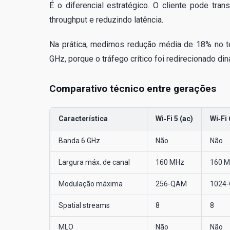
É o diferencial estratégico. O cliente pode tr
throughput e reduzindo latência.
Na prática, medimos redução média de 18% no t
GHz, porque o tráfego crítico foi redirecionado d
Comparativo técnico entre gerações
Característica
Wi‑Fi 5 (ac)
Wi‑Fi 
Banda 6 GHz
Não
Não
Largura máx. de canal
160 MHz
160 
Modulação máxima
256-QAM
1024
Spatial streams
8
8
MLO
Não
Não