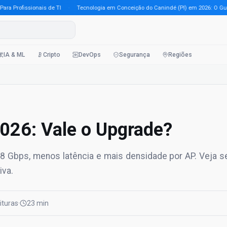
Profissionais de TI
·
Tecnologia em Conceição do Canindé (PI) em 2026: O Guia Co
IA & ML
Cripto
DevOps
Segurança
Regiões
2026: Vale o Upgrade?
,8 Gbps, menos latência e mais densidade por AP. Veja s
iva.
eituras
·
23 min