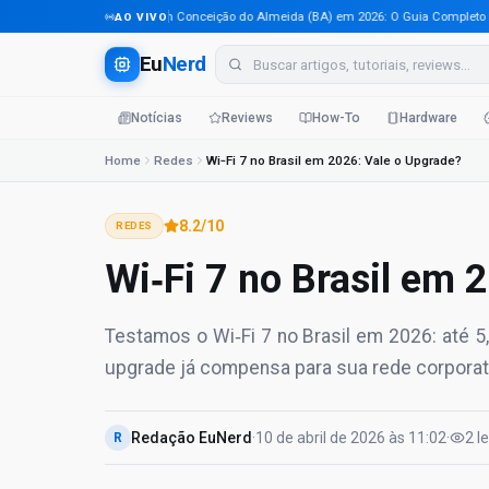
Tecnologia em Conceição do Almeida (BA) em 2026: O Guia Completo Para 
AO VIVO
Eu
Nerd
Notícias
Reviews
How-To
Hardware
Home
Redes
Wi‑Fi 7 no Brasil em 2026: Vale o Upgrade?
8.2
/10
REDES
Wi‑Fi 7 no Brasil em 
Testamos o Wi‑Fi 7 no Brasil em 2026: até 5
upgrade já compensa para sua rede corporat
Redação EuNerd
·
10 de abril de 2026
às
11:02
·
2
l
R