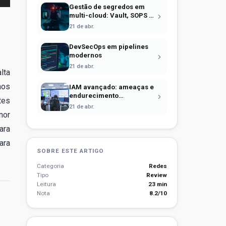
Gestão de segredos em
multi-cloud: Vault, SOPS e
identidade efêmera
21 de abr.
DevSecOps em pipelines
modernos
21 de abr.
lta
hos
IAM avançado: ameaças e
endurecimento
tes
operacional
21 de abr.
nor
ara
ara
SOBRE ESTE ARTIGO
Categoria
Redes
Tipo
Review
Leitura
23 min
Nota
8.2/10