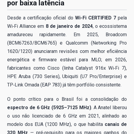
por baixa latência
Desde a certificação oficial do
Wi‑Fi CERTIFIED 7
pela
Wi‑Fi Alliance em
8 de janeiro de 2024
, o ecossistema
amadureceu rapidamente. Em 2025, Broadcom
(BCM67263/BCM6765) e Qualcomm (Networking Pro
1620/1220) anunciaram revisões com melhor eficiência
energética e firmware estável para MLO; em 2026,
fabricantes como Cisco (linha Catalyst 916x Wi‑Fi 7),
HPE Aruba (730 Series), Ubiquiti (U7 Pro/Enterprise) e
TP‑Link Omada (EAP 783) já têm portfólio consistente.
O ponto crítico para o Brasil foi a consolidação do
espectro de 6 GHz (5925–7125 MHz)
. A Anatel liberou
o uso não licenciado de 6 GHz em 2021, alinhado ao
modelo dos EUA (1200 MHz), o que habilita
canais de
320 MHz
— pré‑requisito para os maiores ganhos do