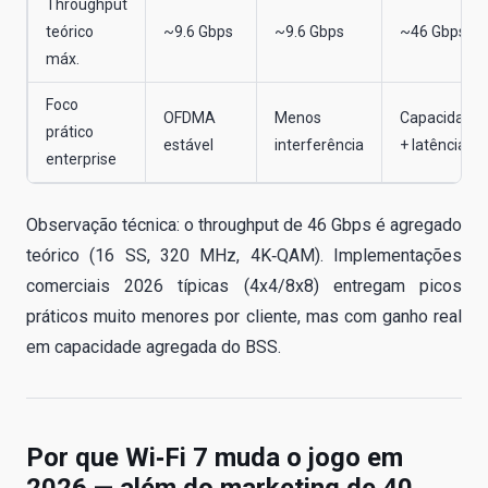
Throughput
teórico
~9.6 Gbps
~9.6 Gbps
~46 Gbps
máx.
Foco
OFDMA
Menos
Capacidade
prático
estável
interferência
+ latência
enterprise
Observação técnica: o throughput de 46 Gbps é agregado
teórico (16 SS, 320 MHz, 4K‑QAM). Implementações
comerciais 2026 típicas (4x4/8x8) entregam picos
práticos muito menores por cliente, mas com ganho real
em capacidade agregada do BSS.
Por que Wi‑Fi 7 muda o jogo em