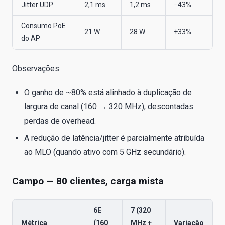
Jitter UDP
2,1 ms
1,2 ms
−43%
Consumo PoE
21 W
28 W
+33%
do AP
Observações:
O ganho de ~80% está alinhado à duplicação de
largura de canal (160 → 320 MHz), descontadas
perdas de overhead.
A redução de latência/jitter é parcialmente atribuída
ao MLO (quando ativo com 5 GHz secundário).
Campo — 80 clientes, carga mista
6E
7 (320
Métrica
(160
MHz +
Variação