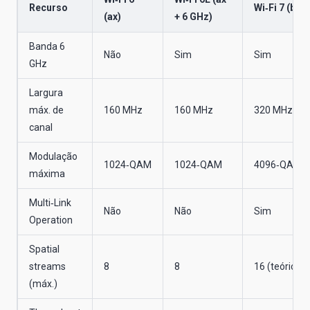
Recurso
Wi‑Fi 7 (be)
(ax)
+ 6 GHz)
Banda 6
Não
Sim
Sim
GHz
Largura
máx. de
160 MHz
160 MHz
320 MHz
canal
Modulação
1024‑QAM
1024‑QAM
4096‑QAM
máxima
Multi‑Link
Não
Não
Sim
Operation
Spatial
streams
8
8
16 (teórico)
(máx.)