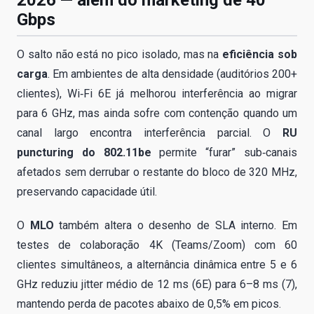
2026 — além do marketing de 40
Gbps
O salto não está no pico isolado, mas na
eficiência sob
carga
. Em ambientes de alta densidade (auditórios 200+
clientes), Wi‑Fi 6E já melhorou interferência ao migrar
para 6 GHz, mas ainda sofre com contenção quando um
canal largo encontra interferência parcial. O
RU
puncturing do 802.11be
permite “furar” sub‑canais
afetados sem derrubar o restante do bloco de 320 MHz,
preservando capacidade útil.
O
MLO
também altera o desenho de SLA interno. Em
testes de colaboração 4K (Teams/Zoom) com 60
clientes simultâneos, a alternância dinâmica entre 5 e 6
GHz reduziu jitter médio de 12 ms (6E) para 6–8 ms (7),
mantendo perda de pacotes abaixo de 0,5% em picos.