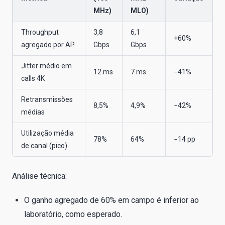
MHz)
MLO)
Throughput
3,8
6,1
+60%
agregado por AP
Gbps
Gbps
Jitter médio em
12 ms
7 ms
−41%
calls 4K
Retransmissões
8,5%
4,9%
−42%
médias
Utilização média
78%
64%
−14 pp
de canal (pico)
Análise técnica:
O ganho agregado de 60% em campo é inferior ao
laboratório, como esperado.