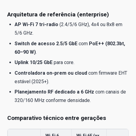
Arquitetura de referência (enterprise)
AP Wi‑Fi 7 tri‑radio
(2.4/5/6 GHz), 4x4 ou 8x8 em
5/6 GHz.
Switch de acesso 2.5/5 GbE
com
PoE++ (802.3bt,
60–90 W)
.
Uplink 10/25 GbE
para core.
Controladora on‑prem ou cloud
com firmware EHT
estável (2025+).
Planejamento RF dedicado a 6 GHz
com canais de
320/160 MHz conforme densidade.
Comparativo técnico entre gerações
Wi‑Fi 6
Wi‑Fi 6E (ax