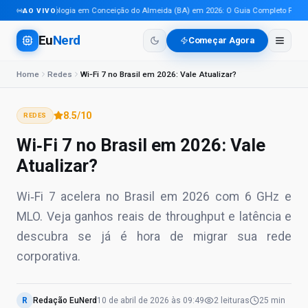
Tecnologia em Conceição do Almeida (BA) em 2026: O Guia Completo Para Pro
AO VIVO
Eu
Nerd
Começar Agora
Home
Redes
Wi‑Fi 7 no Brasil em 2026: Vale Atualizar?
8.5
/10
REDES
Wi‑Fi 7 no Brasil em 2026: Vale
Atualizar?
Wi‑Fi 7 acelera no Brasil em 2026 com 6 GHz e
MLO. Veja ganhos reais de throughput e latência e
descubra se já é hora de migrar sua rede
corporativa.
R
Redação EuNerd
10 de abril de 2026
às
09:49
2
leituras
25 min