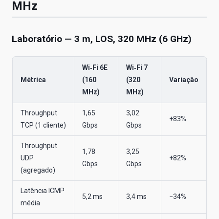
MHz
Laboratório — 3 m, LOS, 320 MHz (6 GHz)
Wi‑Fi 6E
Wi‑Fi 7
Métrica
(160
(320
Variação
MHz)
MHz)
Throughput
1,65
3,02
+83%
TCP (1 cliente)
Gbps
Gbps
Throughput
1,78
3,25
UDP
+82%
Gbps
Gbps
(agregado)
Latência ICMP
5,2 ms
3,4 ms
−34%
média