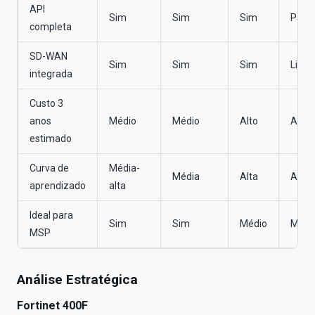
API
Sim
Sim
Sim
Parci
completa
SD-WAN
Sim
Sim
Sim
Limit
integrada
Custo 3
anos
Médio
Médio
Alto
Alto
estimado
Curva de
Média-
Média
Alta
Alta
aprendizado
alta
Ideal para
Sim
Sim
Médio
Médi
MSP
Análise Estratégica
Fortinet 400F