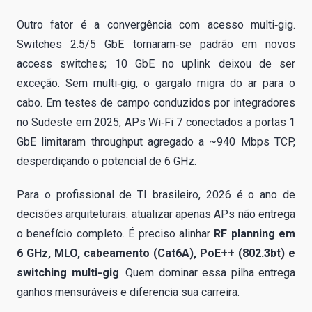
Outro fator é a convergência com acesso multi‑gig.
Switches 2.5/5 GbE tornaram‑se padrão em novos
access switches; 10 GbE no uplink deixou de ser
exceção. Sem multi‑gig, o gargalo migra do ar para o
cabo. Em testes de campo conduzidos por integradores
no Sudeste em 2025, APs Wi‑Fi 7 conectados a portas 1
GbE limitaram throughput agregado a ~940 Mbps TCP,
desperdiçando o potencial de 6 GHz.
Para o profissional de TI brasileiro, 2026 é o ano de
decisões arquiteturais: atualizar apenas APs não entrega
o benefício completo. É preciso alinhar
RF planning em
6 GHz, MLO, cabeamento (Cat6A), PoE++ (802.3bt) e
switching multi‑gig
. Quem dominar essa pilha entrega
ganhos mensuráveis e diferencia sua carreira.