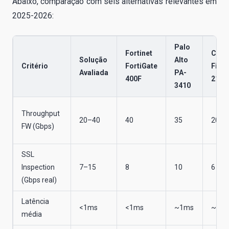
Abaixo, comparação com seis alternativas relevantes em
2025-2026:
Palo
Fortinet
Cisc
Solução
Alto
Critério
FortiGate
Fire
Avaliada
PA-
400F
2140
3410
Throughput
20–40
40
35
20
FW (Gbps)
SSL
Inspection
7–15
8
10
6
(Gbps real)
Latência
<1ms
<1ms
~1ms
~1.5
média