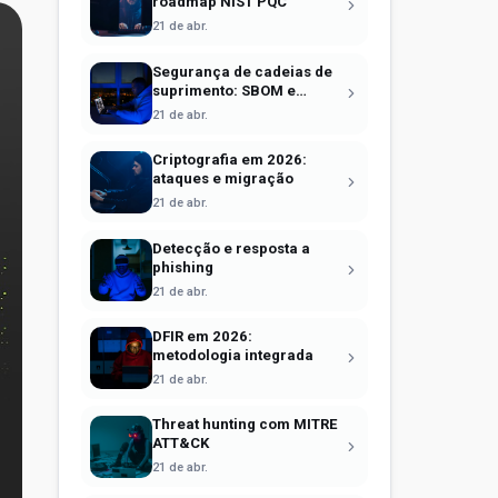
roadmap NIST PQC
21 de abr.
Segurança de cadeias de
suprimento: SBOM e
Sigstore
21 de abr.
Criptografia em 2026:
ataques e migração
21 de abr.
Detecção e resposta a
phishing
21 de abr.
DFIR em 2026:
metodologia integrada
21 de abr.
Threat hunting com MITRE
ATT&CK
21 de abr.