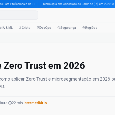
a Profissionais de TI
·
Tecnologia em Conceição do Canindé (PI) em 2026: O Guia 
IA & ML
Cripto
DevOps
Segurança
Regiões
 Zero Trust em 2026
 como aplicar Zero Trust e microsegmentação em 2026 p
PD.
eitura
·
22 min
·
Intermediário