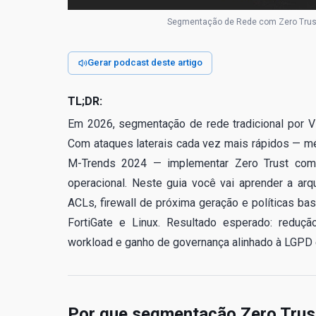
Segmentação de Rede com Zero Trust
Gerar podcast deste artigo
TL;DR:
Em 2026, segmentação de rede tradicional por VL
Com ataques laterais cada vez mais rápidos — m
M-Trends 2024 — implementar Zero Trust com m
operacional. Neste guia você vai aprender a arqu
ACLs, firewall de próxima geração e políticas b
FortiGate e Linux. Resultado esperado: reduçã
workload e ganho de governança alinhado à LGPD
Por que segmentação Zero Trust 