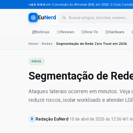
Tecnologia em Conceição do Almeida (BA) em 2026: O Guia Completo Par
AO VIVO
Eu
Nerd
Notícias
Reviews
How-To
Hardware
Home
Redes
Segmentação de Rede Zero Trust em 2026
REDES
Segmentação de Rede
Ataques laterais ocorrem em minutos. Veja
reduzir riscos, isolar workloads e atender LG
Redação EuNerd
·
10 de abril de 2026
às
12:56
·
1
l
R