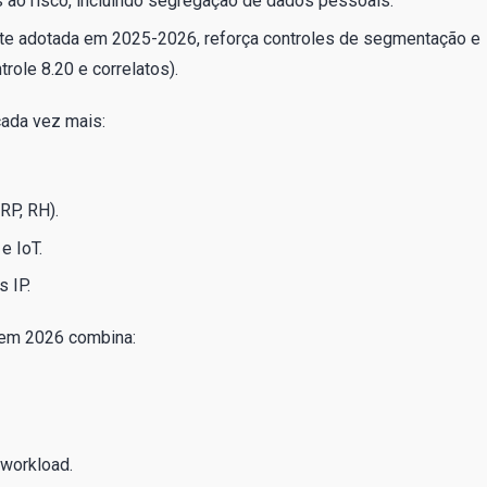
 ao risco, incluindo segregação de dados pessoais.
te adotada em 2025-2026, reforça controles de segmentação e
ole 8.20 e correlatos).
cada vez mais:
RP, RH).
e IoT.
 IP.
 em 2026 combina:
workload.