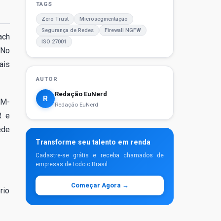
TAGS
Zero Trust
Microsegmentação
Segurança de Redes
Firewall NGFW
ach
ISO 27001
 No
ais
AUTOR
Redação EuNerd
R
 M-
Redação EuNerd
R e
ede
Transforme seu talento em renda
Cadastre-se grátis e receba chamados de
empresas de todo o Brasil.
Começar Agora →
rio