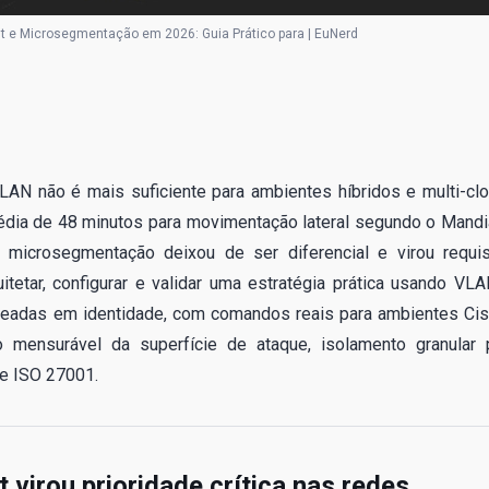
 e Microsegmentação em 2026: Guia Prático para | EuNerd
AN não é mais suficiente para ambientes híbridos e multi-clo
édia de 48 minutos para movimentação lateral segundo o Mandi
icrosegmentação deixou de ser diferencial e virou requis
itetar, configurar e validar uma estratégia prática usando VLA
aseadas em identidade, com comandos reais para ambientes Cis
o mensurável da superfície de ataque, isolamento granular 
 e ISO 27001.
virou prioridade crítica nas redes