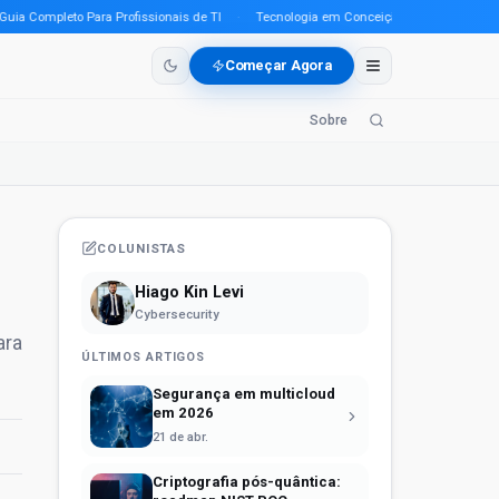
Completo Para Profissionais de TI
·
Tecnologia em Conceição do Araguaia (PA) em 
Começar Agora
Sobre
COLUNISTAS
Hiago Kin Levi
Cybersecurity
ara
ÚLTIMOS ARTIGOS
Segurança em multicloud
em 2026
21 de abr.
Criptografia pós-quântica: