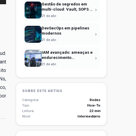
Gestão de segredos em
multi-cloud: Vault, SOPS e
identidade efêmera
21 de abr.
DevSecOps em pipelines
modernos
21 de abr.
IAM avançado: ameaças e
ud.
endurecimento
ant
operacional
21 de abr.
ito
Ns,
co,
SOBRE ESTE ARTIGO
por
Categoria
Redes
Tipo
How-To
Leitura
22 min
Nível
Intermediário