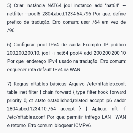
5) Criar instância NAT64 jool instance add "nat64" --
netfilter --pool6 2804:abcd:1234:64::/96 Por que: define
prefixo de tradução. Erro comum: usar /64 em vez de
/96.
6) Configurar pool IPv4 de saída Exemplo IP público
200.200.200.10: jool -i nat64 pool4 add 200.200.200.10
Por que: endereço IPv4 usado na tradução. Erro comum:
esquecer rota default IPv4 na WAN.
7) Regras nftables básicas Arquivo /etc/nftables.conf:
table inet filter { chain forward { type filter hook forward
priority 0; ct state established,related accept ip6 saddr
2804:abcd:1234:10::/64 accept } } Aplicar: nft -f
/etc/nftables.conf Por que: permitir tráfego LAN→WAN
e retorno. Erro comum: bloquear ICMPv6.