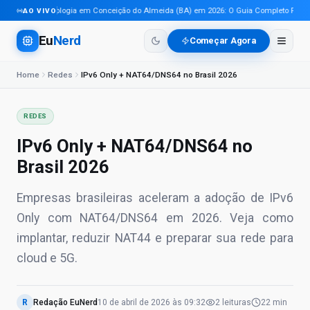
Tecnologia em Conceição do Almeida (BA) em 2026: O Guia Completo Para Pro
AO VIVO
Eu
Nerd
Começar Agora
Home
Redes
IPv6 Only + NAT64/DNS64 no Brasil 2026
REDES
IPv6 Only + NAT64/DNS64 no
Brasil 2026
Empresas brasileiras aceleram a adoção de IPv6
Only com NAT64/DNS64 em 2026. Veja como
implantar, reduzir NAT44 e preparar sua rede para
cloud e 5G.
R
Redação EuNerd
10 de abril de 2026
às
09:32
2
leituras
22 min