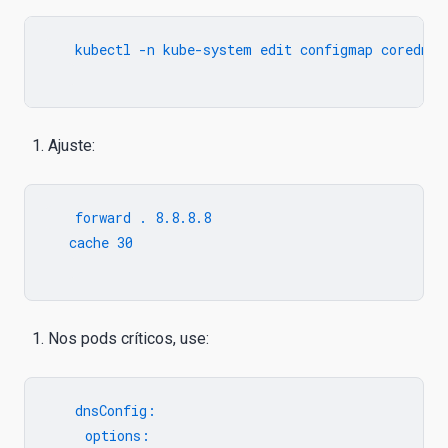
   kubectl -n kube-system edit configmap coredns

Ajuste:
   forward . 8.8.8.8

   cache 30

Nos pods críticos, use:
   dnsConfig:

     options:
