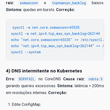
raiz:
somaxconn
e
tcp
syn_backlog
baixos.
max
Sintoma:
quedas em bursts.
Correção:
sysctl -w net.core.somaxconn=65535

sysctl -w net.ipv4.tcp_max_syn_backlog=262144

echo "net.core.somaxconn=65535" >> /etc/sysctl.d/9
echo "net.ipv4.tcp_max_syn_backlog=262144" >> /etc
4) DNS intermitente no Kubernetes
Erro:
SERVFAIL
no CoreDNS
Causa raiz:
ndots:5
gerando queries excessivas.
Sintoma:
latência > 200ms
em resoluções internas.
Correção:
Edite ConfigMap: