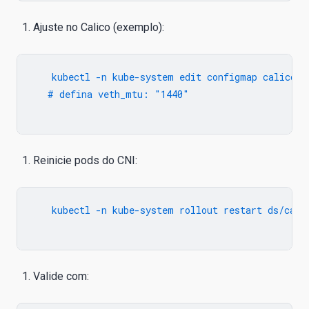
Ajuste no Calico (exemplo):
   kubectl -n kube-system edit configmap calico-co
   # defina veth_mtu: "1440"

Reinicie pods do CNI:
   kubectl -n kube-system rollout restart ds/calic
Valide com: