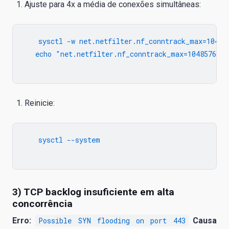
Ajuste para 4x a média de conexões simultâneas:
   sysctl -w net.netfilter.nf_conntrack_max=104857
   echo "net.netfilter.nf_conntrack_max=1048576" >
Reinicie:
   sysctl --system

3) TCP backlog insuficiente em alta
concorrência
Erro:
Possible SYN flooding on port 443
Causa