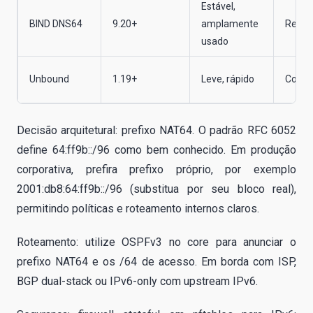
Estável,
BIND DNS64
9.20+
amplamente
Reque
usado
Unbound
1.19+
Leve, rápido
Config
Decisão arquitetural: prefixo NAT64. O padrão RFC 6052
define 64:ff9b::/96 como bem conhecido. Em produção
corporativa, prefira prefixo próprio, por exemplo
2001:db8:64:ff9b::/96 (substitua por seu bloco real),
permitindo políticas e roteamento internos claros.
Roteamento: utilize OSPFv3 no core para anunciar o
prefixo NAT64 e os /64 de acesso. Em borda com ISP,
BGP dual-stack ou IPv6-only com upstream IPv6.