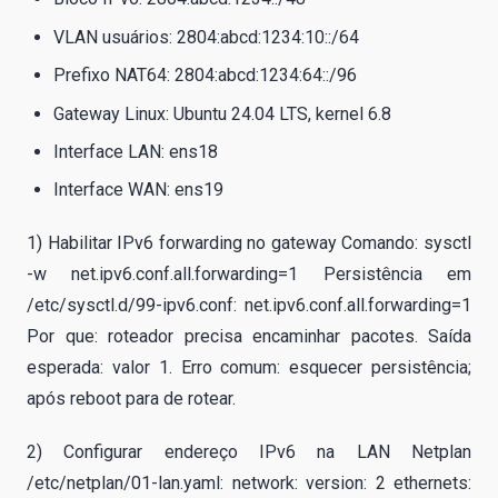
VLAN usuários: 2804:abcd:1234:10::/64
Prefixo NAT64: 2804:abcd:1234:64::/96
Gateway Linux: Ubuntu 24.04 LTS, kernel 6.8
Interface LAN: ens18
Interface WAN: ens19
1) Habilitar IPv6 forwarding no gateway Comando: sysctl
-w net.ipv6.conf.all.forwarding=1 Persistência em
/etc/sysctl.d/99-ipv6.conf: net.ipv6.conf.all.forwarding=1
Por que: roteador precisa encaminhar pacotes. Saída
esperada: valor 1. Erro comum: esquecer persistência;
após reboot para de rotear.
2) Configurar endereço IPv6 na LAN Netplan
/etc/netplan/01-lan.yaml: network: version: 2 ethernets: