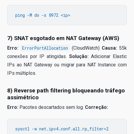
7) SNAT esgotado em NAT Gateway (AWS)
Erro:
ErrorPortAllocation
(CloudWatch)
Causa:
55k
conexões por IP atingidas.
Solução:
Adicionar Elastic
IPs ao NAT Gateway ou migrar para NAT Instance com
IPs múltiplos.
8) Reverse path filtering bloqueando tráfego
assimétrico
Erro:
Pacotes descartados sem log.
Correção:
sysctl -w net.ipv4.conf.all.rp_filter=2
