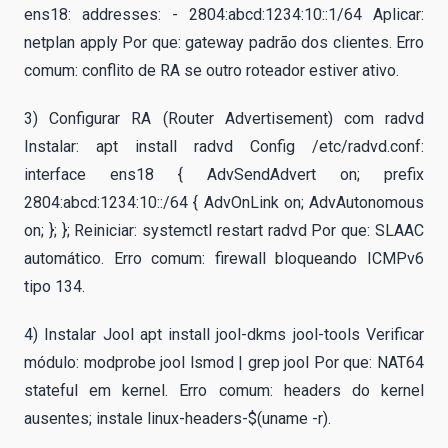
ens18: addresses: - 2804:abcd:1234:10::1/64 Aplicar:
netplan apply Por que: gateway padrão dos clientes. Erro
comum: conflito de RA se outro roteador estiver ativo.
3) Configurar RA (Router Advertisement) com radvd
Instalar: apt install radvd Config /etc/radvd.conf:
interface ens18 { AdvSendAdvert on; prefix
2804:abcd:1234:10::/64 { AdvOnLink on; AdvAutonomous
on; }; }; Reiniciar: systemctl restart radvd Por que: SLAAC
automático. Erro comum: firewall bloqueando ICMPv6
tipo 134.
4) Instalar Jool apt install jool-dkms jool-tools Verificar
módulo: modprobe jool lsmod | grep jool Por que: NAT64
stateful em kernel. Erro comum: headers do kernel
ausentes; instale linux-headers-$(uname -r).