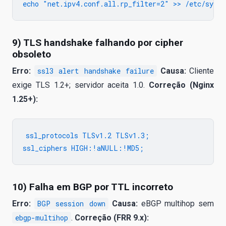
9) TLS handshake falhando por cipher
obsoleto
Erro:
ssl3 alert handshake failure
Causa:
Cliente
exige TLS 1.2+; servidor aceita 1.0.
Correção (Nginx
1.25+):
ssl_protocols TLSv1.2 TLSv1.3;

10) Falha em BGP por TTL incorreto
Erro:
BGP session down
Causa:
eBGP multihop sem
ebgp-multihop
.
Correção (FRR 9.x):