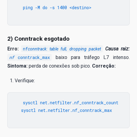
   ping -M do -s 1400 <destino>

2) Conntrack esgotado
Erro:
nf
Causa raiz:
conntrack: table full, dropping packet
nf
conntrack_max
baixo para tráfego L7 intenso.
Sintoma:
perda de conexões sob pico.
Correção:
Verifique:
   sysctl net.netfilter.nf_conntrack_count

   sysctl net.netfilter.nf_conntrack_max
