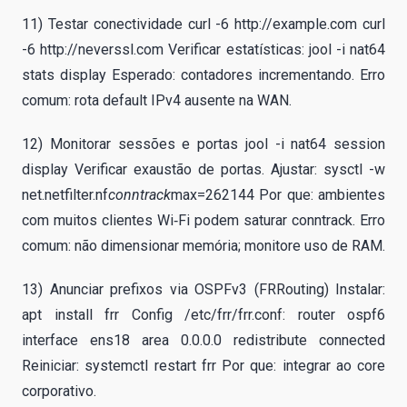
11) Testar conectividade curl -6 http://example.com curl
-6 http://neverssl.com Verificar estatísticas: jool -i nat64
stats display Esperado: contadores incrementando. Erro
comum: rota default IPv4 ausente na WAN.
12) Monitorar sessões e portas jool -i nat64 session
display Verificar exaustão de portas. Ajustar: sysctl -w
net.netfilter.nf
conntrack
max=262144 Por que: ambientes
com muitos clientes Wi‑Fi podem saturar conntrack. Erro
comum: não dimensionar memória; monitore uso de RAM.
13) Anunciar prefixos via OSPFv3 (FRRouting) Instalar:
apt install frr Config /etc/frr/frr.conf: router ospf6
interface ens18 area 0.0.0.0 redistribute connected
Reiniciar: systemctl restart frr Por que: integrar ao core
corporativo.