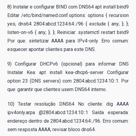
8) Instalar e configurar BIND com DNS64 apt install bind9
Editar /etc/bind/named.conf.options: options { recursion
yes; dns64 2804:abcd:1234:64::/96 { exclude { any; }; };
listen-on-v6 { any; }; }; Reiniciar: systemctl restart bind9
Por que: sintetizar AAAA para IPv4-only. Erro comum:
esquecer apontar clientes para este DNS.
9) Configurar DHCPv6 (opcional) para informar DNS
Instalar Kea: apt install kea-dhcp6-server Configurar
option 23 (DNS servers) com 2804:abcd:1234:10::1. Por
que: garantir que clientes usem DNS64 interno.
10) Testar resolução DNS64 No cliente: dig AAAA
ipv4only.arpa @2804:abcd:1234:10::1 Saída esperada:
endereço dentro de 2804:abcd:1234:64::/96. Erro comum:
sem resposta AAAA; revisar bloco dns64.