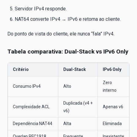
Servidor IPv4 responde.
NAT64 converte IPv4 → IPv6 e retorna ao cliente.
Do ponto de vista do cliente, ele nunca “fala” IPv4.
Tabela comparativa: Dual-Stack vs IPv6 Only
Critério
Dual-Stack
IPv6 Only
Zero
Consumo IPv4
Alto
interno
Duplicada (v4 +
Complexidade ACL
Apenas v6
v6)
Dependência NAT44
Alta
Eliminada
Overlap RFC1918
Frequente
Inexistente