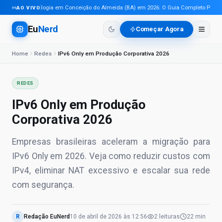
Tecnologia em Conceição do Almeida (BA) em 2026: O Guia Completo Para Pro
AO VIVO
Eu
Nerd
Começar Agora
Home
Redes
IPv6 Only em Produção Corporativa 2026
REDES
IPv6 Only em Produção
Corporativa 2026
Empresas brasileiras aceleram a migração para
IPv6 Only em 2026. Veja como reduzir custos com
IPv4, eliminar NAT excessivo e escalar sua rede
com segurança.
R
Redação EuNerd
10 de abril de 2026
às
12:56
2
leituras
22 min