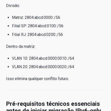
Divisão:
Matriz: 2804:abcd:0000::/56
Filial SP: 2804:abcd:0100::/56
Filial RJ: 2804:abcd:0200::/56
Dentro da matriz:
VLAN 10: 2804:abcd:0000:0010::/64
VLAN 20: 2804:abcd:0000:0020::/64
Isso elimina qualquer conflito futuro.
Pré-requisitos técnicos essenciais
antes de iniciar migração IPv6-only