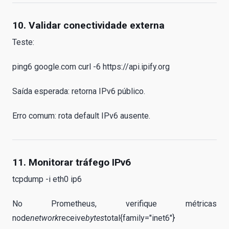
10. Validar conectividade externa
Teste:
ping6 google.com curl -6 https://api.ipify.org
Saída esperada: retorna IPv6 público.
Erro comum: rota default IPv6 ausente.
11. Monitorar tráfego IPv6
tcpdump -i eth0 ip6
No Prometheus, verifique métricas
node
network
receive
bytes
total{family="inet6"}