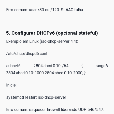
Erro comum: usar /80 ou /120. SLAAC falha.
5. Configurar DHCPv6 (opcional stateful)
Exemplo em Linux (isc-dhcp-server 4.4):
/etc/dhcp/dhcpd6.conf
subnet6 2804:abcd:0:10::/64 { range6
2804:abcd:0:10::1000 2804:abcd:0:10::2000; }
Inicie:
systemctl restart isc-dhcp-server
Erro comum: esquecer firewall liberando UDP 546/547.