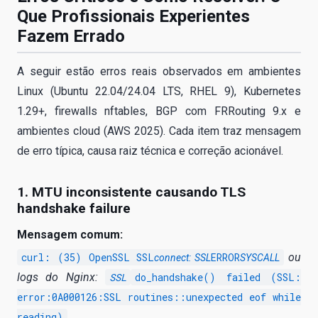
Que Profissionais Experientes
Fazem Errado
A seguir estão erros reais observados em ambientes
Linux (Ubuntu 22.04/24.04 LTS, RHEL 9), Kubernetes
1.29+, firewalls nftables, BGP com FRRouting 9.x e
ambientes cloud (AWS 2025). Cada item traz mensagem
de erro típica, causa raiz técnica e correção acionável.
1. MTU inconsistente causando TLS
handshake failure
Mensagem comum:
curl: (35) OpenSSL SSL
ERROR
ou
connect: SSL
SYSCALL
logs do Nginx:
SSL
do_handshake() failed (SSL:
error:0A000126:SSL routines::unexpected eof while
reading)