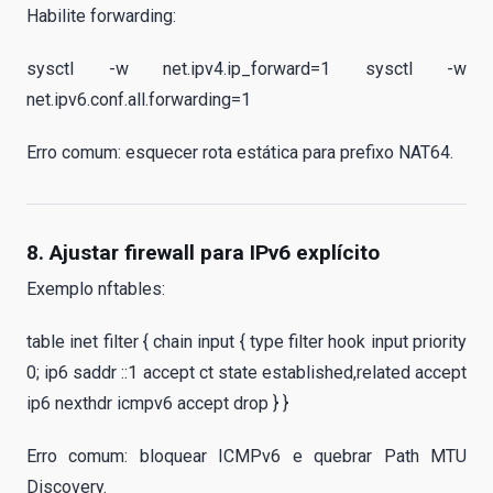
Habilite forwarding:
sysctl -w net.ipv4.ip_forward=1 sysctl -w
net.ipv6.conf.all.forwarding=1
Erro comum: esquecer rota estática para prefixo NAT64.
8. Ajustar firewall para IPv6 explícito
Exemplo nftables:
table inet filter { chain input { type filter hook input priority
0; ip6 saddr ::1 accept ct state established,related accept
ip6 nexthdr icmpv6 accept drop } }
Erro comum: bloquear ICMPv6 e quebrar Path MTU
Discovery.