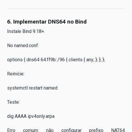
6. Implementar DNS64 no Bind
Instale Bind 9.18+.
No named.conf:
options { dns64 64:ff9b::/96 { clients { any; }; }; };
Reinicie:
systemctl restart named
Teste:
dig AAAA ipv4only.arpa
Erro comum: não configurar prefixo NAT64