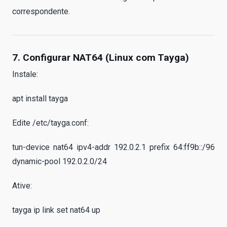
correspondente.
7. Configurar NAT64 (Linux com Tayga)
Instale:
apt install tayga
Edite /etc/tayga.conf:
tun-device nat64 ipv4-addr 192.0.2.1 prefix 64:ff9b::/96
dynamic-pool 192.0.2.0/24
Ative:
tayga ip link set nat64 up