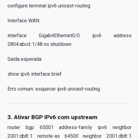
configure terminal ipv6 unicast-routing
Interface WAN:
interface GigabitEthernet0/0 ipv6 address
2804:abcd::1/48 no shutdown
Saída esperada:
show ipv6 interface brief
Erro comum: esquecer ipv6 unicast-routing.
3. Ativar BGP IPv6 com upstream
router bgp 65001 address-family ipv6 neighbor
2001:db8::1 remote-as 64500 neighbor 2001:db8::1